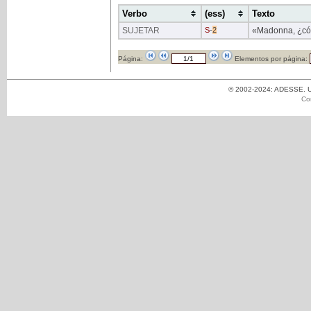
Verbo
(ess)
Texto
SUJETAR
S
-
2
«Madonna, ¿c
Página:
Elementos por página:
© 2002-2024: ADESSE. Un
Co