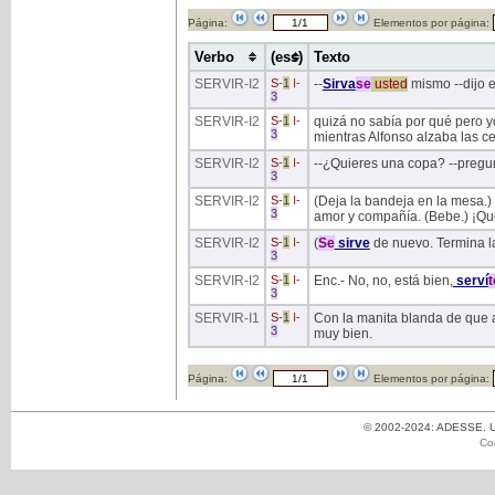
Página:
Elementos por página:
Verbo
(ess)
Texto
SERVIR
-I2
S
-
1
I
-
--
Sirva
se
usted
mismo --dijo e
3
SERVIR
-I2
S
-
1
I
-
quizá no sabía por qué pero y
3
mientras Alfonso alzaba las 
SERVIR
-I2
S
-
1
I
-
--¿Quieres una copa? --pregu
3
SERVIR
-I2
S
-
1
I
-
(Deja la bandeja en la mesa.) 
3
amor y compañía. (Bebe.) ¡Qué 
SERVIR
-I2
S
-
1
I
-
(
Se
sirve
de nuevo. Termina la
3
SERVIR
-I2
S
-
1
I
-
Enc.- No, no, está bien,
serví
t
3
SERVIR
-I1
S
-
1
I
-
Con la manita blanda de que
3
muy bien.
Página:
Elementos por página:
© 2002-2024: ADESSE. Un
Co