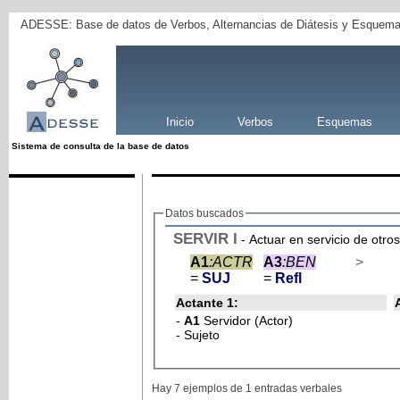
ADESSE: Base de datos de Verbos, Alternancias de Diátesis y Esquema
Inicio
Verbos
Esquemas
Sistema de consulta de la base de datos
Datos buscados
SERVIR
I
- Actuar en servicio de otros
A1
:ACTR
A3
:BEN
>
=
SUJ
=
Refl
Actante 1:
-
A1
Servidor (Actor)
- Sujeto
Hay 7 ejemplos de 1 entradas verbales