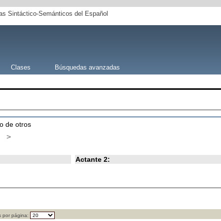
s Sintáctico-Semánticos del Español
Clases
Búsquedas avanzadas
io de otros
>
Actante 2:
 por página: