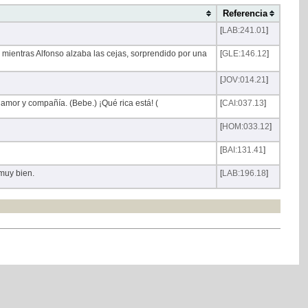
Referencia
[
LAB:241.01
]
mientras Alfonso alzaba las cejas, sorprendido por una
[
GLE:146.12
]
[
JOV:014.21
]
mor y compañía. (Bebe.) ¡Qué rica está! (
[
CAI:037.13
]
[
HOM:033.12
]
[
BAI:131.41
]
muy bien.
[
LAB:196.18
]