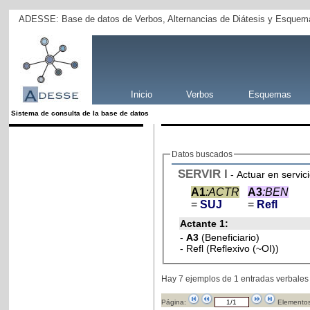
ADESSE: Base de datos de Verbos, Alternancias de Diátesis y Esquema
Inicio
Verbos
Esquemas
Sistema de consulta de la base de datos
Datos buscados
SERVIR
I
- Actuar en servic
A1
:ACTR
A3
:BEN
=
SUJ
=
Refl
Actante 1:
-
A3
(Beneficiario)
- Refl (Reflexivo (~OI))
Hay 7 ejemplos de 1 entradas verbales
Página:
Elementos