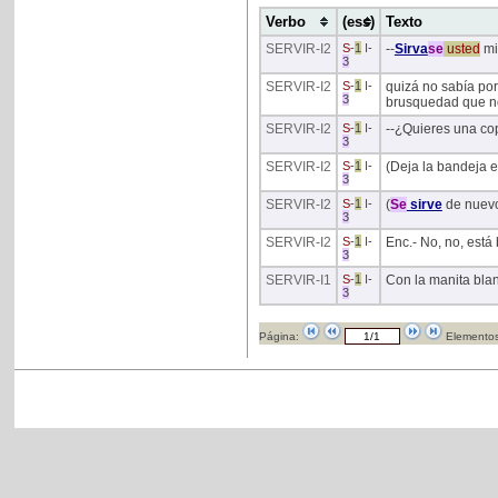
Verbo
(ess)
Texto
SERVIR
-I2
S
-
1
I
-
--
Sirva
se
usted
mi
3
SERVIR
-I2
S
-
1
I
-
quizá no sabía por
3
brusquedad que n
SERVIR
-I2
S
-
1
I
-
--¿Quieres una co
3
SERVIR
-I2
S
-
1
I
-
(Deja la bandeja e
3
SERVIR
-I2
S
-
1
I
-
(
Se
sirve
de nuevo.
3
SERVIR
-I2
S
-
1
I
-
Enc.- No, no, está 
3
SERVIR
-I1
S
-
1
I
-
Con la manita bla
3
Página:
Elementos