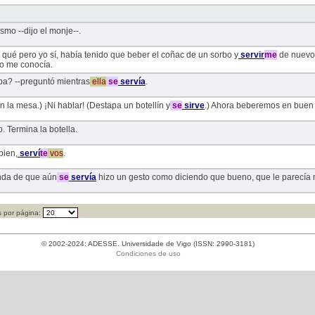
smo --dijo el monje--.
 qué pero yo sí, había tenido que beber el coñac de un sorbo y
servir
me
de nuevo 
o me conocía.
pa? --preguntó mientras
ella
se
servía
.
n la mesa.) ¡Ni hablar! (Destapa un botellín y
se
sirve
.) Ahora beberemos en buen a
 Termina la botella.
bien,
serví
te
vos
.
nda de que aún
se
servía
hizo un gesto como diciendo que bueno, que le parecía 
 por página:
© 2002-2024: ADESSE. Universidade de Vigo (ISSN: 2990-3181)
Condiciones de uso