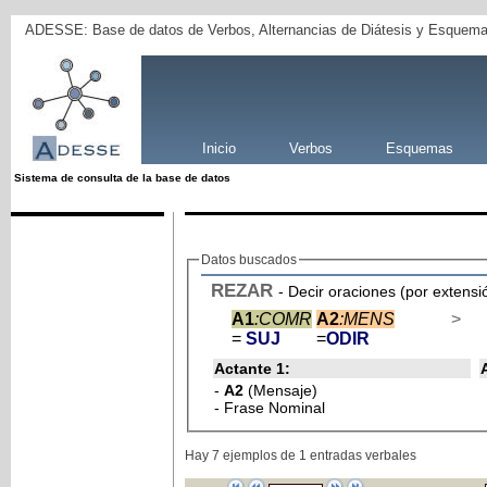
ADESSE: Base de datos de Verbos, Alternancias de Diátesis y Esquema
Inicio
Verbos
Esquemas
Sistema de consulta de la base de datos
Datos buscados
REZAR
A1
:COMR
A2
:MENS
>
=
SUJ
=
ODIR
Actante 1:
-
A2
(Mensaje)
- Frase Nominal
Hay 7 ejemplos de 1 entradas verbales