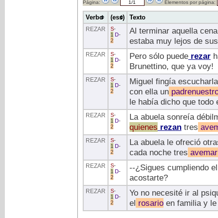
Página:
Elementos por página:
Verbo
(ess)
Texto
REZAR
S
-
Al terminar aquella cena
1
D
-
estaba muy lejos de su
2
REZAR
S
-
Pero sólo puede
rezar
h
1
D
-
Brunettino, que ya voy!
2
REZAR
S
-
Miguel fingía escucharl
1
D
-
con ella un
padrenuestr
2
le había dicho que todo
REZAR
S
-
La abuela sonreía débilm
1
D
-
quienes
rezan
tres
avem
2
REZAR
S
-
La abuela le ofreció ot
1
D
-
cada noche tres
avemar
2
REZAR
S
-
--¿Sigues cumpliendo e
1
D
-
acostarte?
2
REZAR
S
-
Yo no necesité ir al psi
1
D
-
el
rosario
en familia y le
2