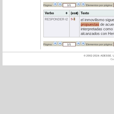
Página:
Elementos por página:
Verbo
(ess)
Texto
RESPONDER
-I2
S
-
4
el inmovilismo sigue
propuestas
de acue
interpretadas como s
alcanzados con Her
Página:
Elementos por página:
© 2002-2024: ADESSE. Un
Co