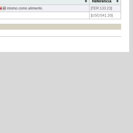
Referencia
e
él
mismo como alimento.
[
TER:133.23
]
[
USO:041.20
]