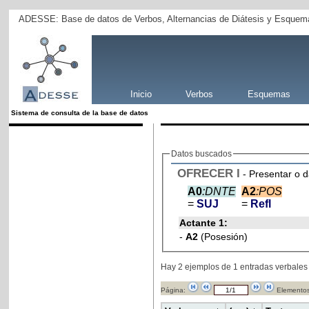
ADESSE: Base de datos de Verbos, Alternancias de Diátesis y Esquema
Inicio
Verbos
Esquemas
Sistema de consulta de la base de datos
Datos buscados
OFRECER
I
- Presentar o d
A0
:DNTE
A2
:POS
=
SUJ
=
Refl
Actante 1:
-
A2
(Posesión)
Hay 2 ejemplos de 1 entradas verbales
Página:
Elementos