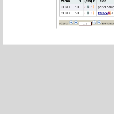
Verbo
(ess)
Texto
OFRECER
-I1
S
-
0
D
-
2
por el hamb
OFRECER
-I1
S
-
0
D
-
2
Ofrece
te
a 
Página:
Elementos