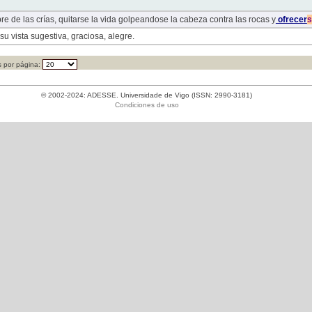
re de las crías, quitarse la vida golpeandose la cabeza contra las rocas y
ofrecer
s
su vista sugestiva, graciosa, alegre.
 por página:
© 2002-2024: ADESSE. Universidade de Vigo (ISSN: 2990-3181)
Condiciones de uso