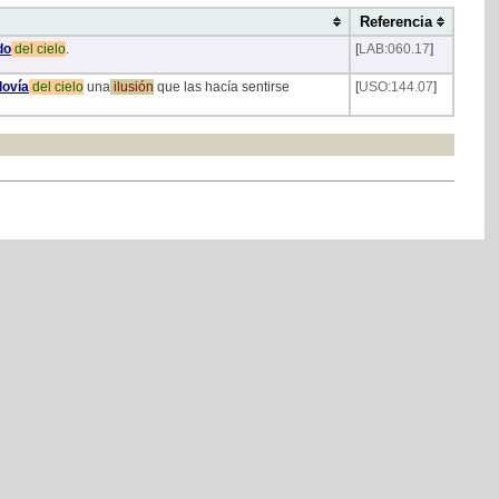
Referencia
do
del
cielo
.
[
LAB:060.17
]
lovía
del
cielo
una
ilusión
que las hacía sentirse
[
USO:144.07
]