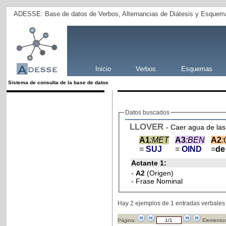
ADESSE: Base de datos de Verbos, Alternancias de Diátesis y Esquema
Inicio
Verbos
Esquemas
Sistema de consulta de la base de datos
Datos buscados
LLOVER
- Caer agua de la
A1
:MET
A3
:BEN
A2
:
=
SUJ
=
OIND
=
d
Actante 1:
-
A2
(Origen)
- Frase Nominal
Hay 2 ejemplos de 1 entradas verbales
Página:
Elementos