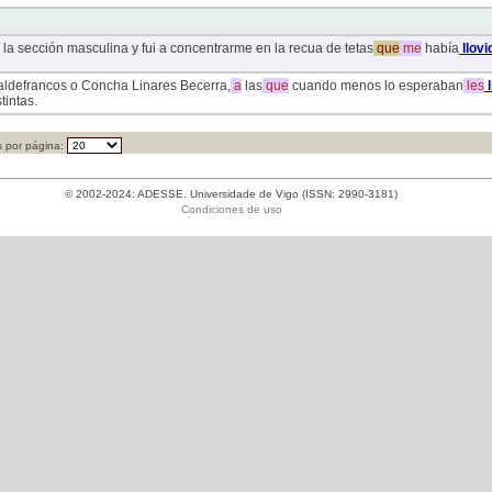
la sección masculina y fui a concentrarme en la recua de tetas
que
me
había
llovi
 Valdefrancos o Concha Linares Becerra,
a
las
que
cuando menos lo esperaban
les
l
tintas.
 por página:
© 2002-2024: ADESSE. Universidade de Vigo (ISSN: 2990-3181)
Condiciones de uso