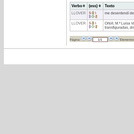
Verbo
(ess)
Texto
LLOVER
S
-
1
I
-
me desentendí de 
3
O
-
2
LLOVER
S
-
1
I
-
Ortoll, M.ª Luisa
3
O
-
2
transfiguradas, dis
Página:
Elementos