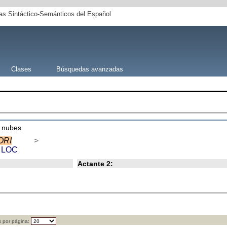
s Sintáctico-Semánticos del Español
Clases
Búsquedas avanzadas
s nubes
ORI
>
e
LOC
Actante 2:
 por página: