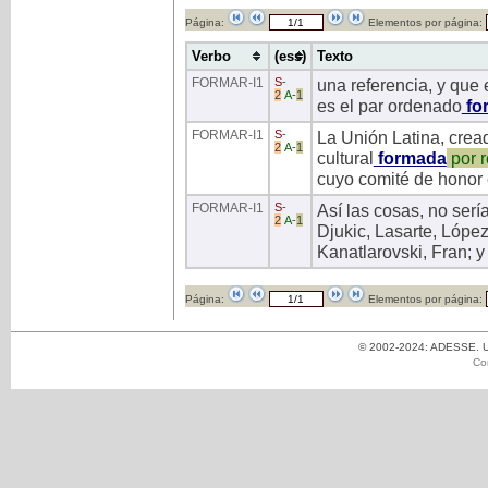
Página:
Elementos por página:
Verbo
(ess)
Texto
FORMAR
-I1
S
-
una referencia, y que 
2
A
-
1
es el par ordenado
fo
FORMAR
-I1
S
-
La Unión Latina, crea
2
A
-
1
cultural
formada
por
r
cuyo comité de honor e
FORMAR
-I1
S
-
Así las cosas, no serí
2
A
-
1
Djukic, Lasarte, Lópe
Kanatlarovski, Fran; y
Página:
Elementos por página:
© 2002-2024: ADESSE. Un
Co