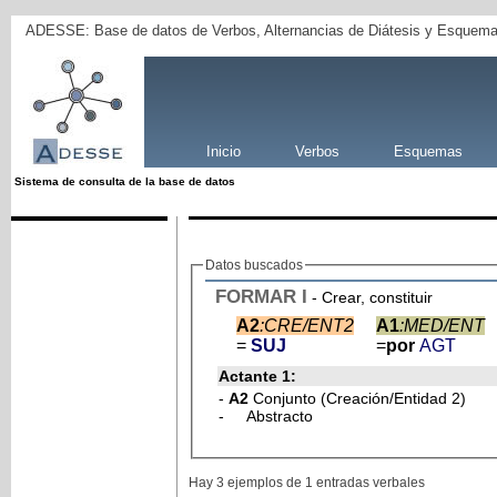
ADESSE: Base de datos de Verbos, Alternancias de Diátesis y Esquema
Inicio
Verbos
Esquemas
Sistema de consulta de la base de datos
Datos buscados
FORMAR
I
- Crear, constituir
A2
:CRE/ENT2
A1
:MED/ENT
=
SUJ
=
por
AGT
Actante 1:
-
A2
Conjunto (Creación/Entidad 2)
- Abstracto
Hay 3 ejemplos de 1 entradas verbales