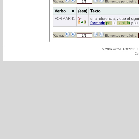
Página:
Elementos por página:
Verbo
(ess)
Texto
FORMAR
-I1
S
-
una referencia, y que el sig
2
A
-
1
formado
por
su
sentido
y su 
Página:
Elementos por página:
© 2002-2024: ADESSE. Un
Co