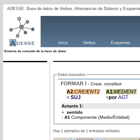
ADESSE: Base de datos de Verbos, Alternancias de Diátesis y Esquema
Inicio
Verbos
Esquemas
Sistema de consulta de la base de datos
Datos buscados
FORMAR
I
- Crear, constituir
A2
:CRE/ENT2
A1
:MED/ENT
=
SUJ
=
por
AGT
Actante 1:
+
sentido
-
A1
Componente (Medio/Entidad)
Hay 1 ejemplos de 1 entradas verbales