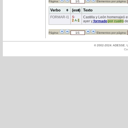
Página:
Elementos por página:
Verbo
(ess)
Texto
FORMAR
-I1
S
-
Castilla y León homenajeó el
2
A
-
1
ayer y
formado
por
cuatro
de
Página:
Elementos por página:
© 2002-2024: ADESSE. Un
Co