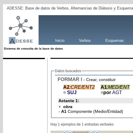
ADESSE: Base de datos de Verbos, Alternancias de Diátesis y Esquema
Inicio
Verbos
Esquemas
Sistema de consulta de la base de datos
Datos buscados
FORMAR
I
- Crear, constituir
A2
:CRE/ENT2
A1
:MED/ENT
=
SUJ
=
por
AGT
Actante 1:
+
obra
-
A1
Componente (Medio/Entidad)
Hay 1 ejemplos de 1 entradas verbales