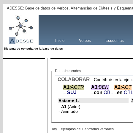
ADESSE: Base de datos de Verbos, Alternancias de Diátesis y Esquema
Inicio
Verbos
Esquemas
Sistema de consulta de la base de datos
Datos buscados
COLABORAR
- Contribuir en la ej
A1
:ACTR
A3
:BEN
A2
:ACT
=
SUJ
=
con
OBL
=
en
OB
Actante 1:
-
A1
(Actor)
- Animado
Hay 1 ejemplos de 1 entradas verbales