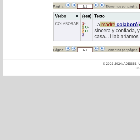
Página:
Elementos por página:
Verbo
(ess)
Texto
COLABORAR
S
-
La
madre
colaboró
1
O
-
sincera y confiada, 
2
O
-
3
casa... Hablaríamos 
Página:
Elementos por página:
© 2002-2024: ADESSE. Un
Co