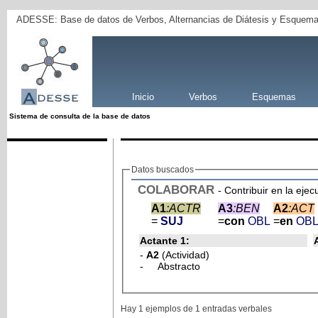
ADESSE: Base de datos de Verbos, Alternancias de Diátesis y Esquema
Inicio
Verbos
Esquemas
Sistema de consulta de la base de datos
Datos buscados
COLABORAR
- Contribuir en la ej
A1
:ACTR
A3
:BEN
A2
:ACT
=
SUJ
=
con
OBL
=
en
OB
Actante 1:
-
A2
(Actividad)
- Abstracto
Hay 1 ejemplos de 1 entradas verbales