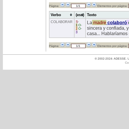
Página:
Elementos por página:
Verbo
(ess)
Texto
COLABORAR
S
-
La
madre
colaboró
1
O
-
sincera y confiada, 
2
O
-
3
casa... Hablaríamos 
Página:
Elementos por página:
© 2002-2024: ADESSE. Un
Co