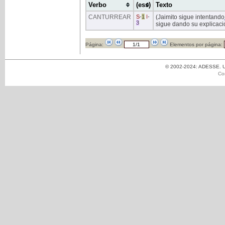
Verbo
(ess)
Texto
CANTURREAR
S
-
1
I
-
(Jaimito sigue intentando
3
sigue dando su explicaci
Página:
Elementos por página:
© 2002-2024: ADESSE. Un
Co