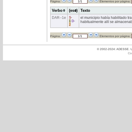
Página:
Elementos por página:
Verbo
(ess)
Texto
DAR
--1e
S
-
el municipio había habilitado tr
1
D
-
habitualmente allí se almacenab
2
Página:
Elementos por página:
© 2002-2024: ADESSE. Un
Co