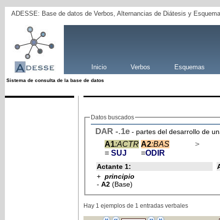
ADESSE: Base de datos de Verbos, Alternancias de Diátesis y Esquema
Inicio
Verbos
Esquemas
Sistema de consulta de la base de datos
Datos buscados
DAR
-
.1e
- partes del desarrollo de u
A1
:ACTR
A2
:BAS
>
=
SUJ
=
ODIR
Actante 1:
+
principio
-
A2
(Base)
Hay 1 ejemplos de 1 entradas verbales