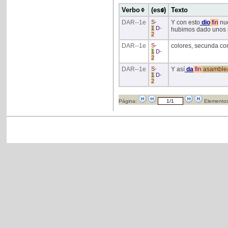
Verbo
(ess)
Texto
DAR
--1e
S
-
Y con esto
dio
fin
nue
1
D
-
hubimos dado unos 
2
DAR
--1e
S
-
colores, secunda con
1
D
-
2
DAR
--1e
S
-
Y así
da
fin
asamble
1
D
-
2
Página:
Elementos