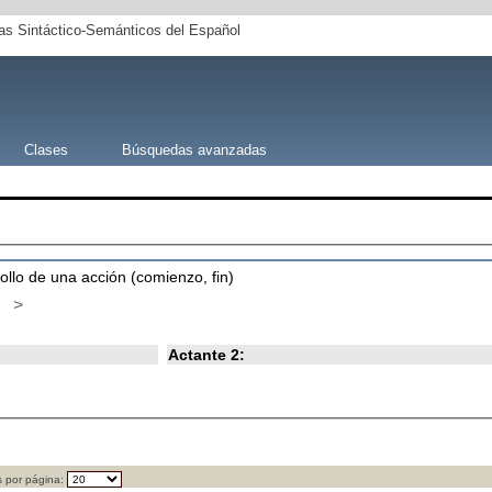
s Sintáctico-Semánticos del Español
Clases
Búsquedas avanzadas
rollo de una acción (comienzo, fin)
>
Actante 2:
 por página: