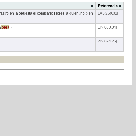
Referencia
rastró en la opuesta el comisario Flores, a quien, no bien
[
LAB:269.32
]
a
obra
.)
[
1IN:080.04
]
[
2IN:094.26
]