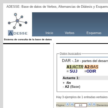
ADESSE: Base de datos de Verbos, Alternancias de Diátesis y Esquema
Inicio
Verbos
Esquemas
Sistema de consulta de la base de datos
Datos buscados
DAR
-
.1e
- partes del desar
A1
:ACTR
A2
:BAS
=
SUJ
=
ODIR
Actante 1:
+
fin
-
A2
(Base)
Hay 3 ejemplos de 1 entradas verbales
Página:
Elementos