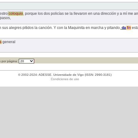
stro
coloquio
, porque los dos policías se la llevaron en una dirección y a mí me ar
pasos,
 sus alegres pitidos la canción. Y con la Maquinita en marcha y pitando,
da
fin
est
a
general
 por página:
© 2002-2024: ADESSE. Universidade de Vigo (ISSN: 2990-3181)
Condiciones de uso