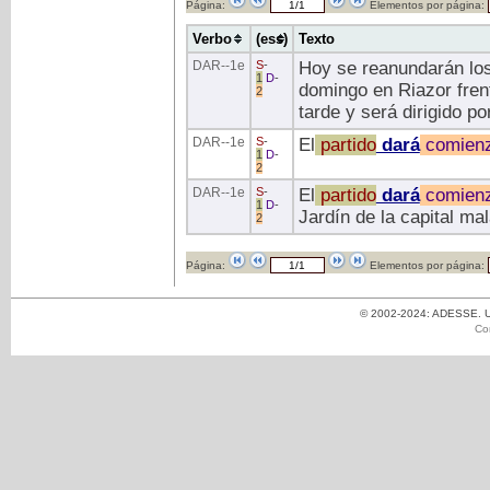
Página:
Elementos por página:
Verbo
(ess)
Texto
DAR
--1e
S
-
Hoy se reanundarán los
1
D
-
domingo en Riazor frent
2
tarde y será dirigido p
DAR
--1e
S
-
El
partido
dará
comien
1
D
-
2
DAR
--1e
S
-
El
partido
dará
comien
1
D
-
Jardín de la capital m
2
Página:
Elementos por página:
© 2002-2024: ADESSE. Un
Co