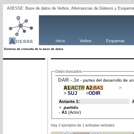
ADESSE: Base de datos de Verbos, Alternancias de Diátesis y Esquema
Inicio
Verbos
Esquemas
Sistema de consulta de la base de datos
Datos buscados
DAR
-
.1e
- partes del desarrollo de u
A1
:ACTR
A2
:BAS
>
=
SUJ
=
ODIR
Actante 1:
+
partido
-
A1
(Actor)
Hay 3 ejemplos de 1 entradas verbales