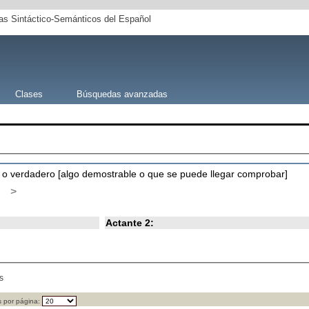
s Sintáctico-Semánticos del Español
Clases
Búsquedas avanzadas
to o verdadero [algo demostrable o que se puede llegar comprobar]
>
Actante 2:
s
 por página: