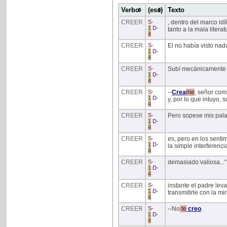
Verbo
(ess)
Texto
CREER
S
-
, dentro del marco idí
1
D
-
tanto a la mala literat
4
CREER
S
-
El no había visto nada
1
D
-
4
CREER
S
-
Subí mecánicamente h
1
D
-
4
CREER
S
-
--
Crea
me
, señor com
1
D
-
y, por lo que intuyo, 
4
CREER
S
-
Pero sopese mis pala
1
D
-
4
CREER
S
-
es, pero en los sent
1
D
-
la simple interferenc
4
CREER
S
-
demasiado valiosa..."
1
D
-
4
CREER
S
-
instante el padre lev
1
D
-
transmitirle con la m
4
CREER
S
-
--No
te
creo
.
1
D
-
4