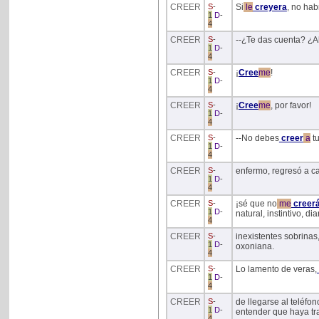
CREER
S
-
Si
le
creyera
, no hab
1
D
-
4
CREER
S
-
--¿Te das cuenta? ¿
1
D
-
4
CREER
S
-
¡
Cree
me
!
1
D
-
4
CREER
S
-
¡
Cree
me
, por favor!
1
D
-
4
CREER
S
-
--No debes
creer
a
t
1
D
-
4
CREER
S
-
enfermo, regresó a ca
1
D
-
4
CREER
S
-
¡sé que no
me
creer
1
D
-
natural, instintivo, dia
4
CREER
S
-
inexistentes sobrinas,
1
D
-
oxoniana.
4
CREER
S
-
Lo lamento de veras,
1
D
-
4
CREER
S
-
de llegarse al teléfo
1
D
-
entender que haya tr
4