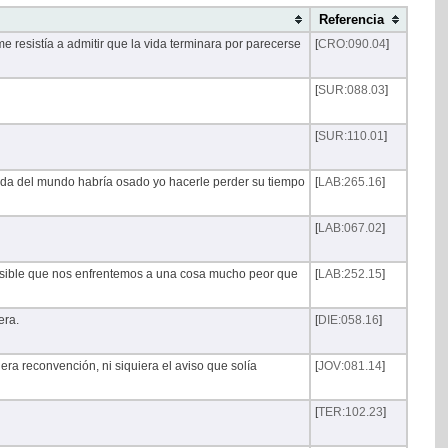
Referencia
me resistía a admitir que la vida terminara por parecerse
[
CRO:090.04
]
[
SUR:088.03
]
[
SUR:110.01
]
ada del mundo habría osado yo hacerle perder su tiempo
[
LAB:265.16
]
[
LAB:067.02
]
osible que nos enfrentemos a una cosa mucho peor que
[
LAB:252.15
]
era.
[
DIE:058.16
]
 era reconvención, ni siquiera el aviso que solía
[
JOV:081.14
]
[
TER:102.23
]