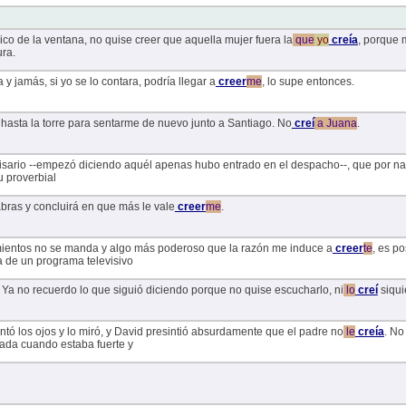
lico de la ventana, no quise creer que aquella mujer fuera la
que
yo
creía
, porque 
ura.
 y jamás, si yo se lo contara, podría llegar a
creer
me
, lo supe entonces.
asta la torre para sentarme de nuevo junto a Santiago. No
creí
a
Juana
.
isario --empezó diciendo aquél apenas hubo entrado en el despacho--, que por n
su proverbial
bras y concluirá en que más le vale
creer
me
.
imientos no se manda y algo más poderoso que la razón me induce a
creer
te
, es p
ia de un programa televisivo
 Ya no recuerdo lo que siguió diciendo porque no quise escucharlo, ni
lo
creí
siqui
antó los ojos y lo miró, y David presintió absurdamente que el padre no
le
creía
. No
irada cuando estaba fuerte y