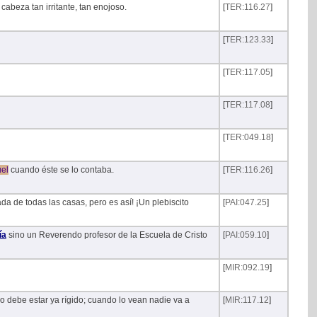
abeza tan irritante, tan enojoso.
[
TER:116.27
]
[
TER:123.33
]
[
TER:117.05
]
[
TER:117.08
]
[
TER:049.18
]
el
cuando éste se lo contaba.
[
TER:116.26
]
da de todas las casas, pero es así! ¡Un plebiscito
[
PAI:047.25
]
ía
sino un Reverendo profesor de la Escuela de Cristo
[
PAI:059.10
]
[
MIR:092.19
]
o debe estar ya rígido; cuando lo vean nadie va a
[
MIR:117.12
]