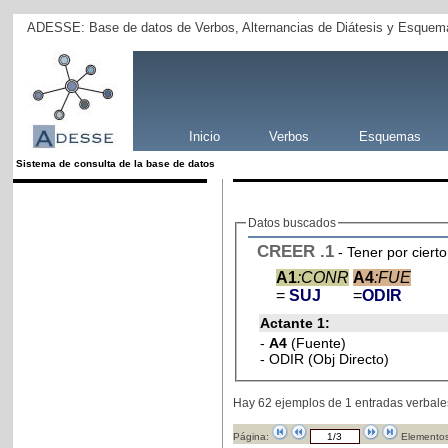
ADESSE: Base de datos de Verbos, Alternancias de Diátesis y Esquema
Inicio
Verbos
Esquemas
Sistema de consulta de la base de datos
Datos buscados
CREER
.1
- Tener por cier
A1
:CONR
A4
:FUE
=
SUJ
=
ODIR
Actante 1:
-
A4
(Fuente)
- ODIR (Obj Directo)
Hay 62 ejemplos de 1 entradas verbale
Página:
Elementos