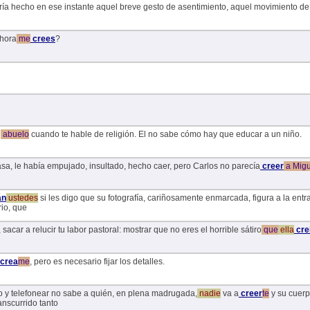
ría hecho en ese instante aquel breve gesto de asentimiento, aquel movimiento de c
Ahora
me
crees
?
u
abuelo
cuando te hable de religión. El no sabe cómo hay que educar a un niño.
sa, le había empujado, insultado, hecho caer, pero Carlos no parecía
creer
a
Migu
án
ustedes
si les digo que su fotografía, cariñosamente enmarcada, figura a la entra
rio, que
 sacar a relucir tu labor pastoral: mostrar que no eres el horrible sátiro
que
ella
cre
crea
me
, pero es necesario fijar los detalles.
no y telefonear no sabe a quién, en plena madrugada,
nadie
va a
creer
te
y su cuerp
anscurrido tanto