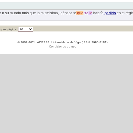
o a su mundo más que la mismísima, idéntica fe
que
se
le
habría
pedido
en el régi
 por página:
© 2002-2024: ADESSE. Universidade de Vigo (ISSN: 2990-3181)
Condiciones de uso