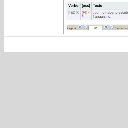
Verbo
(ess)
Texto
PEDIR
S
-
2
I
-
, por no haber prestad
3
franquismo.
Página:
Elementos