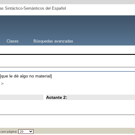
s Sintáctico-Semánticos del Español
Clases
Búsquedas avanzadas
 [que le dé algo no material]
>
Actante 2:
 por página: