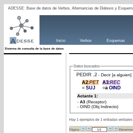
ADESSE: Base de datos de Verbos, Alternancias de Diátesis y Esquema
Inicio
Verbos
Esquemas
Sistema de consulta de la base de datos
Datos buscados
PEDIR
.2
- Decir [a alguien]
A2
:PET
A3
:REC
=
SUJ
=
a
OIND
Actante 1:
-
A3
(Receptor)
- OIND (Obj Indirecto)
Hay 1 ejemplos de 1 entradas verbales
Página:
Elementos