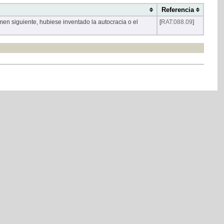
Referencia
men siguiente, hubiese inventado la autocracia o el
[
RAT:088.09
]