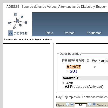
ADESSE: Base de datos de Verbos, Alternancias de Diátesis y Esquema
Inicio
Verbos
Esquemas
Sistema de consulta de la base de datos
Datos buscados
PREPARAR
.2
- Estudiar 
A2
:ACT
>
=
SUJ
Actante 1:
+
arte
-
A2
Preparado (Actividad)
Hay 1 ejemplos de 1 entradas verbales
Página:
Elementos