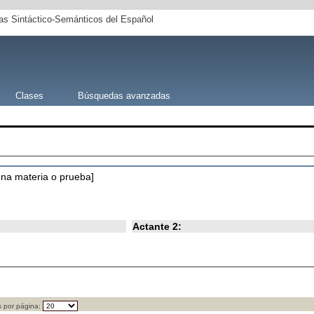
s Sintáctico-Semánticos del Español
Clases
Búsquedas avanzadas
[una materia o prueba]
Actante 2:
 por página: