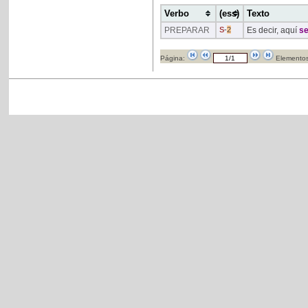
Verbo
(ess)
Texto
PREPARAR
S
-
2
Es decir, aquí
s
Página:
Elementos