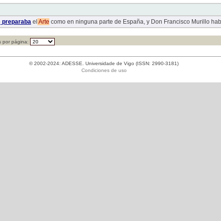
e
preparaba
el
Arte
como en ninguna parte de España, y Don Francisco Murillo hab
 por página:
© 2002-2024: ADESSE. Universidade de Vigo (ISSN: 2990-3181)
Condiciones de uso