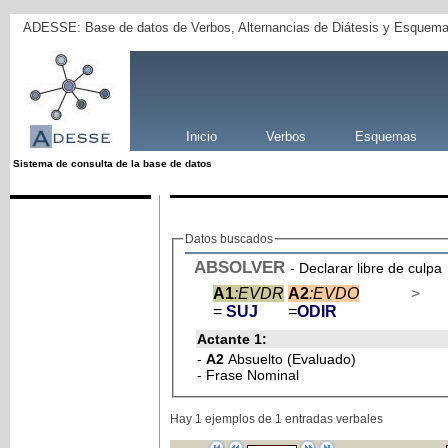
ADESSE: Base de datos de Verbos, Alternancias de Diátesis y Esquema
Inicio
Verbos
Esquemas
Sistema de consulta de la base de datos
Datos buscados
ABSOLVER
- Declarar libre de culpa
A1
:EVDR
A2
:EVDO
>
=
SUJ
=
ODIR
Actante 1:
-
A2
Absuelto (Evaluado)
- Frase Nominal
Hay 1 ejemplos de 1 entradas verbales