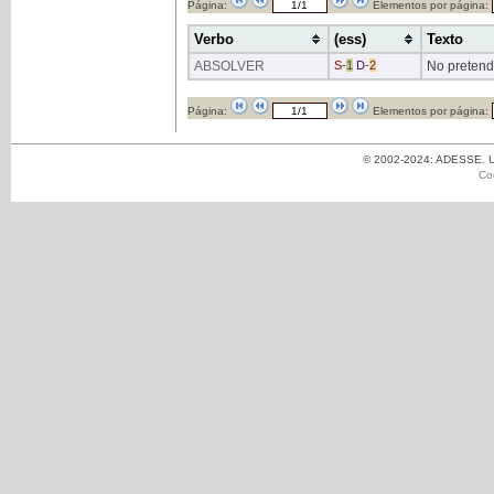
Página:
Elementos por página:
Verbo
(ess)
Texto
ABSOLVER
S
-
1
D
-
2
No preten
Página:
Elementos por página:
© 2002-2024: ADESSE. Un
Co