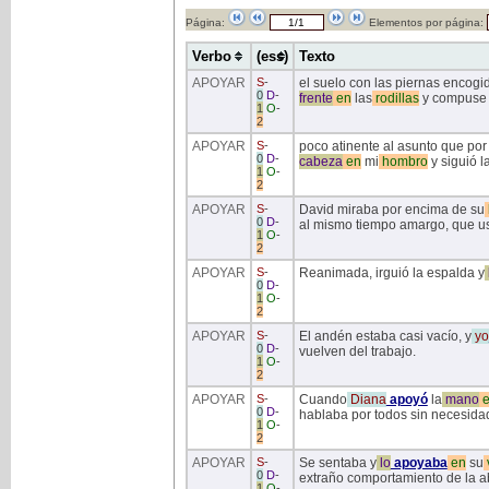
Página:
Elementos por página:
Verbo
(ess)
Texto
APOYAR
S
-
el suelo con las piernas encogi
0
D
-
frente
en
las
rodillas
y compuse 
1
O
-
2
APOYAR
S
-
poco atinente al asunto que po
0
D
-
cabeza
en
mi
hombro
y siguió 
1
O
-
2
APOYAR
S
-
David miraba por encima de su
0
D
-
al mismo tiempo amargo, que u
1
O
-
2
APOYAR
S
-
Reanimada, irguió la espalda y
0
D
-
1
O
-
2
APOYAR
S
-
El andén estaba casi vacío, y
yo
0
D
-
vuelven del trabajo.
1
O
-
2
APOYAR
S
-
Cuando
Diana
apoyó
la
mano
e
0
D
-
hablaba por todos sin necesida
1
O
-
2
APOYAR
S
-
Se sentaba y
lo
apoyaba
en
su
0
D
-
extraño comportamiento de la a
1
O
-