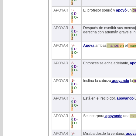
2
APOYAR
S
-
El profesor sonrió y
apoyó
un
d
0
D
-
1
O
-
2
APOYAR
S
-
Después de escribir sus mensaje
0
D
-
derecha con ademán grave e ins
1
O
-
2
APOYAR
S
-
Apoya
ambas
manos
en
el
mar
0
D
-
1
O
-
2
APOYAR
S
-
Entonces se echa adelante,
apo
0
D
-
1
O
-
2
APOYAR
S
-
Inclina la cabeza
apoyando
la
n
0
D
-
1
O
-
2
APOYAR
S
-
Está en el recibidor,
apoyando
0
D
-
1
O
-
2
APOYAR
S
-
Se incorpora
apoyando
una
ma
0
D
-
1
O
-
2
APOYAR
S
-
Miraba desde la ventana,
apoy