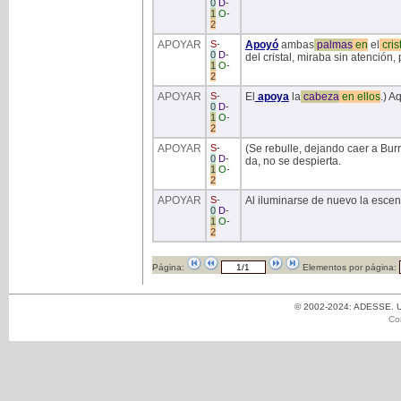
0
D
-
1
O
-
2
APOYAR
S
-
Apoyó
ambas
palmas
en
el
cris
0
D
-
del cristal, miraba sin atención
1
O
-
2
APOYAR
S
-
El
apoya
la
cabeza
en
ellos
.) A
0
D
-
1
O
-
2
APOYAR
S
-
(Se rebulle, dejando caer a Bur
0
D
-
da, no se despierta.
1
O
-
2
APOYAR
S
-
Al iluminarse de nuevo la escen
0
D
-
1
O
-
2
Página:
Elementos por página:
© 2002-2024: ADESSE. Un
Co