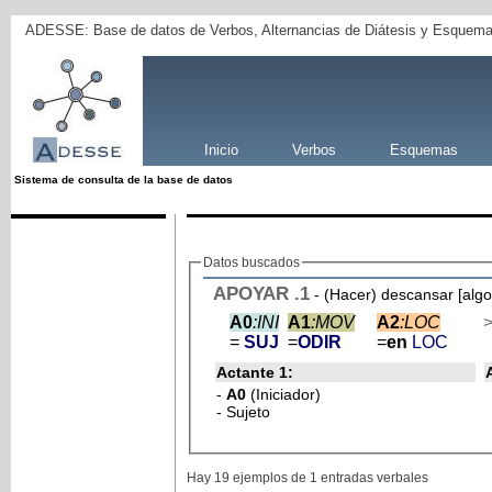
ADESSE: Base de datos de Verbos, Alternancias de Diátesis y Esquema
Inicio
Verbos
Esquemas
Sistema de consulta de la base de datos
Datos buscados
APOYAR
.1
- (Hacer) descansar [algo
A0
:INI
A1
:MOV
A2
:LOC
=
SUJ
=
ODIR
=
en
LOC
Actante 1:
-
A0
(Iniciador)
- Sujeto
Hay 19 ejemplos de 1 entradas verbales