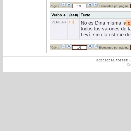
Página:
Elementos por página:
Verbo
(ess)
Texto
VENGAR
S
-
2
No es Dina misma la
q
todos los varones de l
Leví, sino la estirpe 
Página:
Elementos por página:
© 2002-2024: ADESSE. Un
Co