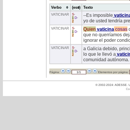
Verbo
(ess)
Texto
VATICINAR
S
-
--Es imposible
vaticin
1
D
-
yo de usted tendría pre
2
VATICINAR
S
-
Quien
vaticina
cosas
q
1
D
-
que no querríamos dej
2
ignorar el poder condic
VATICINAR
S
-
a Galicia debido, prin
1
D
-
lo que le llevó a
vatici
2
comunidad autónoma.
Página:
Elementos por página:
© 2002-2024: ADESSE. Un
Co