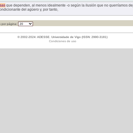
sas
que dependen, al menos idealmente -o según la ilusión que no querríamos dej
ondicionante del agüero y, por tanto,
 por página:
© 2002-2024: ADESSE. Universidade de Vigo (ISSN: 2990-3181)
Condiciones de uso