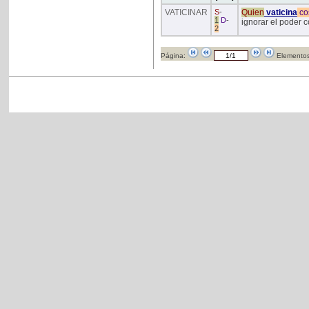
VATICINAR
S
-
Quien
vaticina
co
1
D
-
ignorar el poder c
2
Página:
Elementos