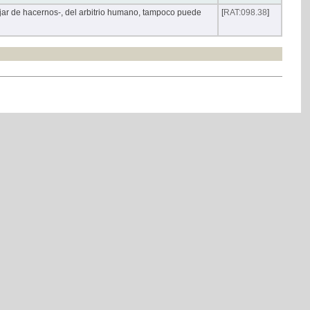
ar de hacernos-, del arbitrio humano, tampoco puede
[
RAT:098.38
]