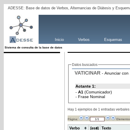
ADESSE: Base de datos de Verbos, Alternancias de Diátesis y Esquema
Inicio
Verbos
Esquemas
Sistema de consulta de la base de datos
Datos buscados
VATICINAR
- Anunciar con
Actante 1:
-
A1
(Comunicador)
- Frase Nominal
Hay 1 ejemplos de 1 entradas verbales
Página:
Elementos
Verbo
(ess)
Texto