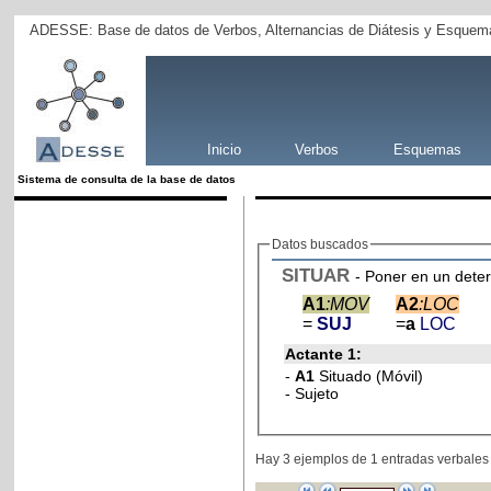
ADESSE: Base de datos de Verbos, Alternancias de Diátesis y Esquema
Inicio
Verbos
Esquemas
Sistema de consulta de la base de datos
Datos buscados
SITUAR
- Poner en un dete
A1
:MOV
A2
:LOC
=
SUJ
=
a
LOC
Actante 1:
-
A1
Situado (Móvil)
- Sujeto
Hay 3 ejemplos de 1 entradas verbales