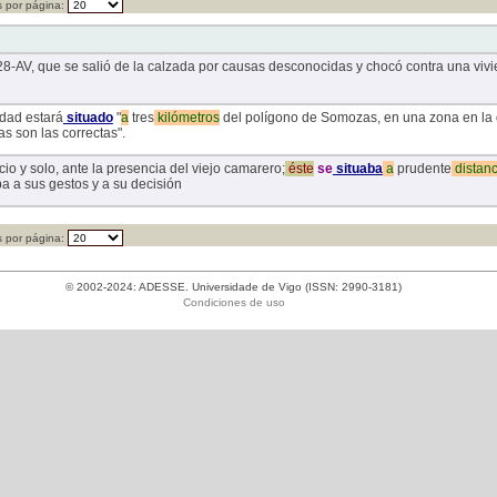
 por página:
328-AV, que se salió de la calzada por causas desconocidas y chocó contra una viv
dad estará
situado
"
a
tres
kilómetros
del polígono de Somozas, en una zona en la q
as son las correctas".
io y solo, ante la presencia del viejo camarero;
éste
se
situaba
a
prudente
distanc
ba a sus gestos y a su decisión
 por página:
© 2002-2024: ADESSE. Universidade de Vigo (ISSN: 2990-3181)
Condiciones de uso