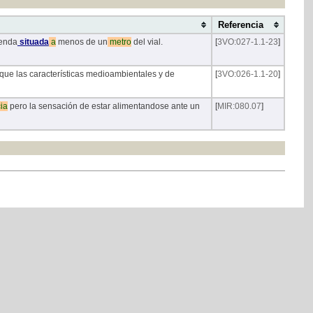
Referencia
ienda
situada
a
menos de un
metro
del vial.
[
3VO:027-1.1-23
]
ue las características medioambientales y de
[
3VO:026-1.1-20
]
ia
pero la sensación de estar alimentandose ante un
[
MIR:080.07
]