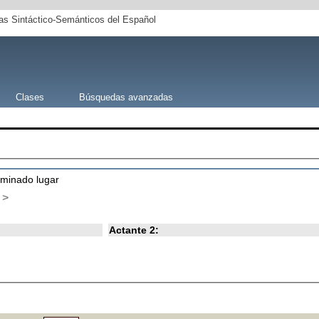
s Sintáctico-Semánticos del Español
Clases
Búsquedas avanzadas
rminado lugar
>
Actante 2: