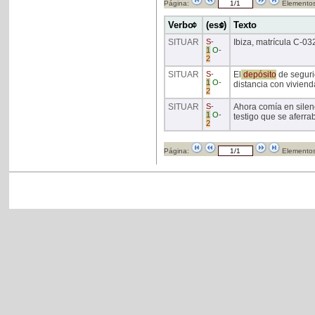
Página:
Elementos
Verbo
(ess)
Texto
SITUAR
S
-
Ibiza, matrícula C-0
1
O
-
2
SITUAR
S
-
El
depósito
de seguri
1
O
-
distancia con viviend
2
SITUAR
S
-
Ahora comía en silenc
1
O
-
testigo que se aferra
2
Página:
Elementos