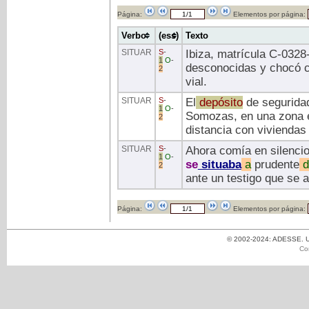
Página:
Elementos por página:
Verbo
(ess)
Texto
SITUAR
S
-
Ibiza, matrícula C-0328
1
O
-
desconocidas y chocó c
2
vial.
SITUAR
S
-
El
depósito
de segurida
1
O
-
Somozas, en una zona e
2
distancia con viviendas 
SITUAR
S
-
Ahora comía en silencio
1
O
-
se
situaba
a
prudente
d
2
ante un testigo que se 
Página:
Elementos por página:
© 2002-2024: ADESSE. Un
Co