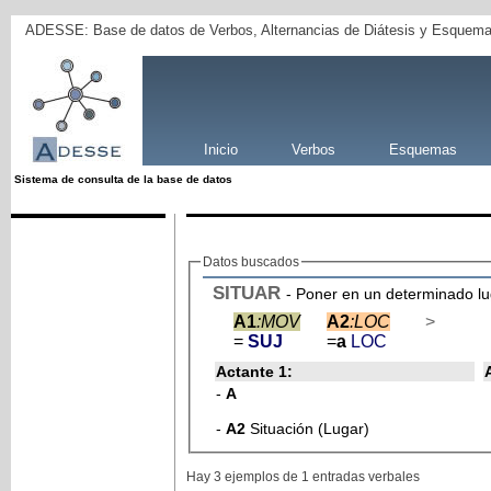
ADESSE: Base de datos de Verbos, Alternancias de Diátesis y Esquema
Inicio
Verbos
Esquemas
Sistema de consulta de la base de datos
Datos buscados
SITUAR
- Poner en un determinado lu
A1
:MOV
A2
:LOC
>
=
SUJ
=
a
LOC
Actante 1:
-
A
-
A2
Situación (Lugar)
Hay 3 ejemplos de 1 entradas verbales