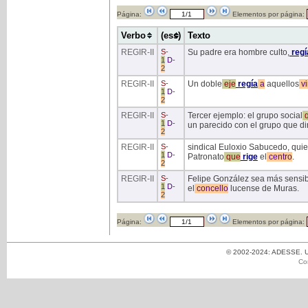
Página:
Elementos por página:
Verbo
(ess)
Texto
REGIR
-II
S
-
Su padre era hombre culto,
regí
1
D
-
2
REGIR
-II
S
-
Un doble
eje
regía
a
aquellos
vi
1
D
-
2
REGIR
-II
S
-
Tercer ejemplo: el grupo social
q
1
D
-
un parecido con el grupo que dir
2
REGIR
-II
S
-
sindical Euloxio Sabucedo, quie
1
D
-
Patronato
que
rige
el
centro
.
2
REGIR
-II
S
-
Felipe González sea más sensibl
1
D
-
el
concello
lucense de Muras.
2
Página:
Elementos por página:
© 2002-2024: ADESSE. Un
Co