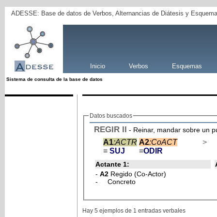
ADESSE: Base de datos de Verbos, Alternancias de Diátesis y Esquema
Inicio
Verbos
Esquemas
Sistema de consulta de la base de datos
Datos buscados
REGIR
II
- Reinar, mandar sobre un pu
A1
:ACTR
A2
:CoACT
>
=
SUJ
=
ODIR
Actante 1:
-
A2
Regido (Co-Actor)
- Concreto
Hay 5 ejemplos de 1 entradas verbales