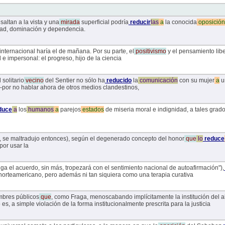
saltan a la vista y una
mirada
superficial podría
reducir
las
a
la conocida
oposición
dad, dominación y dependencia.
 internacional haría el de mañana. Por su parte, el
positivismo
y el pensamiento libe
 e impersonal: el progreso, hijo de la ciencia
olitario
vecino
del Sentier no sólo ha
reducido
la
comunicación
con su mujer
a
u
-por no hablar ahora de otros medios clandestinos,
duce
a
los
humanos
a
parejos
estados
de miseria moral e indignidad, a tales grado
, se maltradujo entonces), según el degenerado concepto del honor
que
lo
reduce
por usar la
ga el acuerdo, sin más, tropezará con el sentimiento nacional de autoafirmación"),
 norteamericano, pero además ni tan siquiera como una terapia curativa
mbres públicos
que
, como Fraga, menoscabando implícitamente la institución del 
o es, a simple violación de la forma institucionalmente prescrita para la justicia