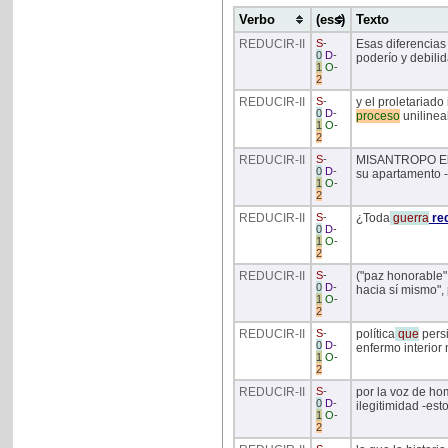
Verbo
(ess)
Texto
REDUCIR
-II
S
-
Esas diferencias 
0
D
-
poderío y debili
1
O
-
2
REDUCIR
-II
S
-
y el proletariado
0
D
-
proceso
unilineal
1
O
-
2
REDUCIR
-II
S
-
MISANTROPO El s
0
D
-
su apartamento -
1
O
-
2
REDUCIR
-II
S
-
¿Toda
guerra
re
0
D
-
1
O
-
2
REDUCIR
-II
S
-
("paz honorable"
0
D
-
hacia sí mismo", 
1
O
-
2
REDUCIR
-II
S
-
política
que
persi
0
D
-
enfermo interior
1
O
-
2
REDUCIR
-II
S
-
por la voz de ho
0
D
-
ilegitimidad -est
1
O
-
2