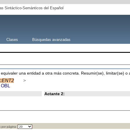
s Sintáctico-Semánticos del Español
Clases
Búsquedas avanzadas
 equivaler una entidad a otra más concreta. Resumir(se), limitar(se) o 
2
:ENT2
>
a
OBL
Actante 2:
 por página: