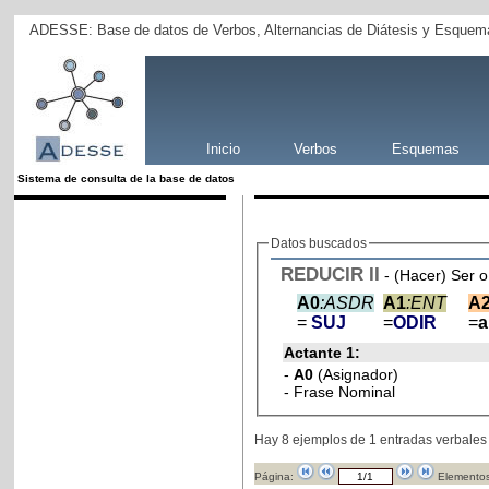
ADESSE: Base de datos de Verbos, Alternancias de Diátesis y Esquema
Inicio
Verbos
Esquemas
Sistema de consulta de la base de datos
Datos buscados
REDUCIR
II
- (Hacer) Ser o
A0
:ASDR
A1
:ENT
A
=
SUJ
=
ODIR
=
Actante 1:
-
A0
(Asignador)
- Frase Nominal
Hay 8 ejemplos de 1 entradas verbales
Página:
Elementos