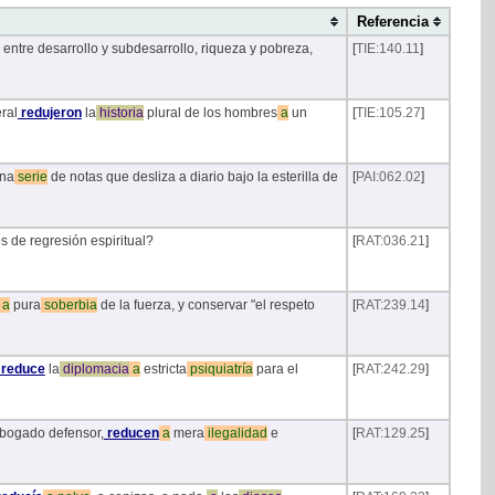
Referencia
entre desarrollo y subdesarrollo, riqueza y pobreza,
[
TIE:140.11
]
ral
redujeron
la
historia
plural de los hombres
a
un
[
TIE:105.27
]
na
serie
de notas que desliza a diario bajo la esterilla de
[
PAI:062.02
]
s de regresión espiritual?
[
RAT:036.21
]
a
pura
soberbia
de la fuerza, y conservar "el respeto
[
RAT:239.14
]
reduce
la
diplomacia
a
estricta
psiquiatría
para el
[
RAT:242.29
]
abogado defensor,
reducen
a
mera
ilegalidad
e
[
RAT:129.25
]