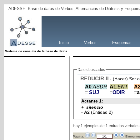
ADESSE: Base de datos de Verbos, Alternancias de Diátesis y Esquema
Inicio
Verbos
Esquemas
Sistema de consulta de la base de datos
Datos buscados
REDUCIR
II
- (Hacer) Ser o
A0
:ASDR
A1
:ENT
A
=
SUJ
=
ODIR
=
Actante 1:
+
silencio
-
A2
(Entidad 2)
Hay 1 ejemplos de 1 entradas verbales
Página:
Elementos