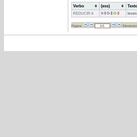
Verbo
(ess)
Text
REDUCIR
-II
S
-
0
D
-
1
O
-
2
levan
Página:
Elementos