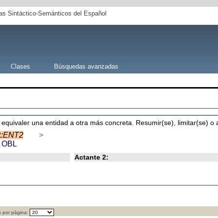
s Sintáctico-Semánticos del Español
Clases
Búsquedas avanzadas
 equivaler una entidad a otra más concreta. Resumir(se), limitar(se) o 
2
:ENT2
>
a
OBL
Actante 2:
 por página: