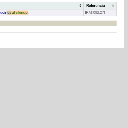
Referencia
ucir
los
al
silencio
.
[
RAT:082.27
]