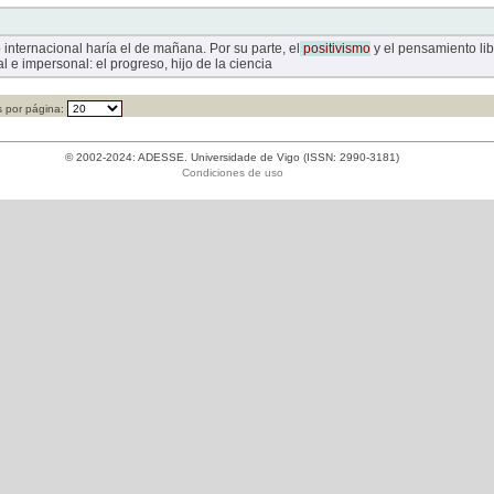
o internacional haría el de mañana. Por su parte, el
positivismo
y el pensamiento lib
l e impersonal: el progreso, hijo de la ciencia
 por página:
© 2002-2024: ADESSE. Universidade de Vigo (ISSN: 2990-3181)
Condiciones de uso