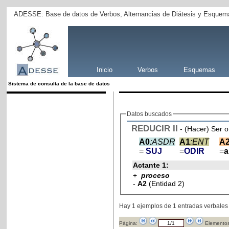
ADESSE: Base de datos de Verbos, Alternancias de Diátesis y Esquema
Inicio
Verbos
Esquemas
Sistema de consulta de la base de datos
Datos buscados
REDUCIR
II
- (Hacer) Ser o
A0
:ASDR
A1
:ENT
A
=
SUJ
=
ODIR
=
Actante 1:
+
proceso
-
A2
(Entidad 2)
Hay 1 ejemplos de 1 entradas verbales
Página:
Elementos