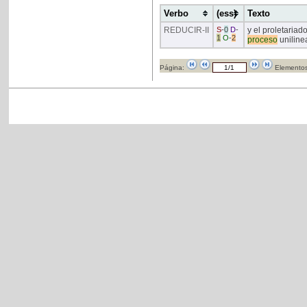
Verbo
(ess)
Texto
REDUCIR
-II
S
-
0
D
-
y el proletariad
1
O
-
2
proceso
unilinea
Página:
Elementos