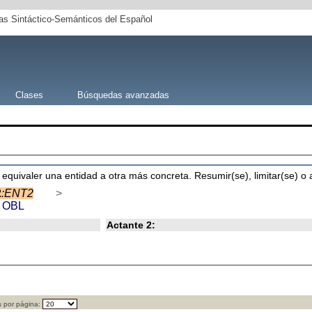
s Sintáctico-Semánticos del Español
Clases
Búsquedas avanzadas
 equivaler una entidad a otra más concreta. Resumir(se), limitar(se) o 
2
:ENT2
>
a
OBL
Actante 2:
 por página: