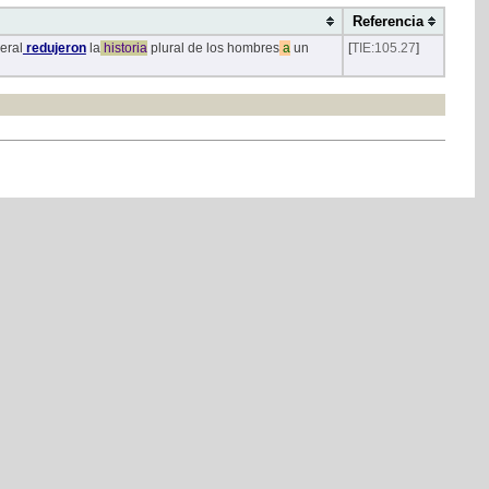
Referencia
eral
redujeron
la
historia
plural de los hombres
a
un
[
TIE:105.27
]