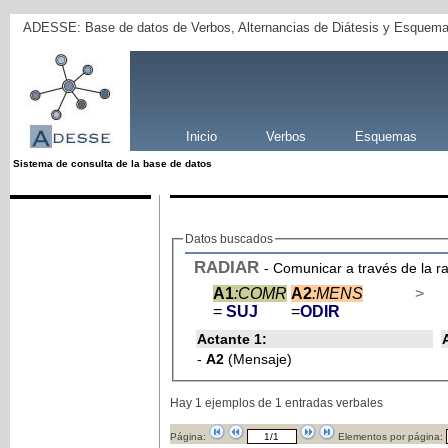
ADESSE: Base de datos de Verbos, Alternancias de Diátesis y Esquema
Inicio
Verbos
Esquemas
Sistema de consulta de la base de datos
Datos buscados
RADIAR
- Comunicar a través de la r
A1
:COMR
A2
:MENS
>
=
SUJ
=
ODIR
Actante 1:
-
A2
(Mensaje)
Hay 1 ejemplos de 1 entradas verbales
Página:
Elementos por página: