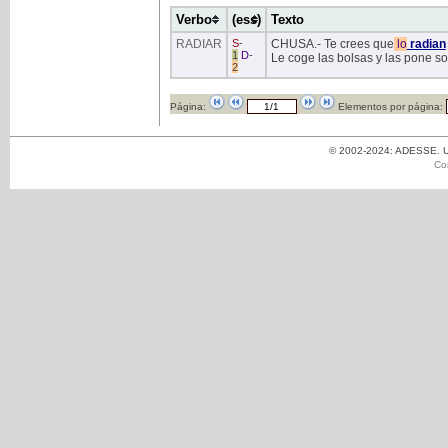
Verbo
(ess)
Texto
RADIAR
S
-
CHUSA.- Te crees que
lo
radian
1
D
-
Le coge las bolsas y las pone so
2
Página:
Elementos por página:
© 2002-2024: ADESSE. Un
Co