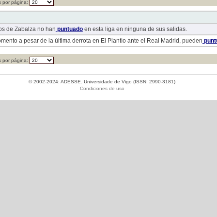
 por página:
los de Zabalza no han
puntuado
en esta liga en ninguna de sus salidas.
mento a pesar de la última derrota en El Plantío ante el Real Madrid, pueden
punt
 por página:
© 2002-2024: ADESSE. Universidade de Vigo (ISSN: 2990-3181)
Condiciones de uso