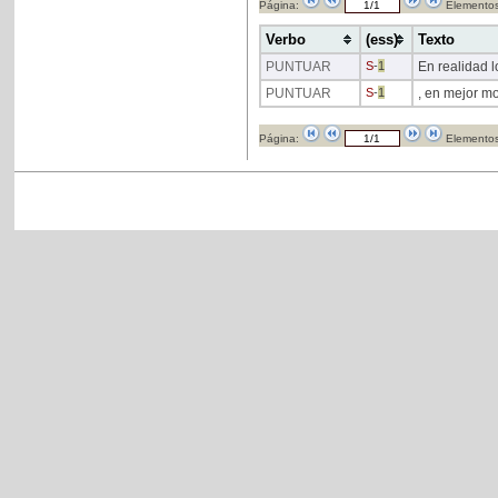
Página:
Elementos
Verbo
(ess)
Texto
PUNTUAR
S
-
1
En realidad 
PUNTUAR
S
-
1
, en mejor mo
Página:
Elementos