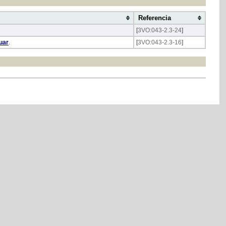
Referencia
[
3VO:043-2.3-24
]
uar
.
[
3VO:043-2.3-16
]