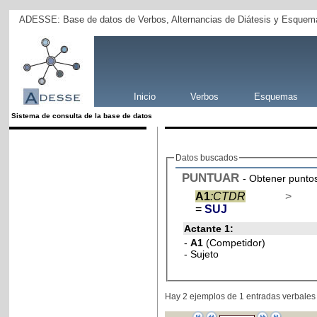
ADESSE: Base de datos de Verbos, Alternancias de Diátesis y Esquema
Inicio
Verbos
Esquemas
Sistema de consulta de la base de datos
Datos buscados
PUNTUAR
- Obtener punto
A1
:CTDR
>
=
SUJ
Actante 1:
-
A1
(Competidor)
- Sujeto
Hay 2 ejemplos de 1 entradas verbales