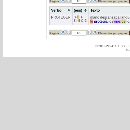
Página:
Elementos por página:
Verbo
(ess)
Texto
PROTEGER
S
-
1
D
-
mano descansaba lánguida
3
I
-
4
O
-
2
le
protegía
los
ojos
de
lo
Página:
Elementos por página:
© 2002-2024: ADESSE. Un
Co