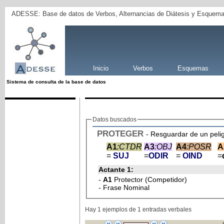
ADESSE: Base de datos de Verbos, Alternancias de Diátesis y Esquema
Inicio
Verbos
Esquemas
Sistema de consulta de la base de datos
Datos buscados
PROTEGER
- Resguardar de un pelig
A1
:CTDR
A3
:OBJ
A4
:POSR
A
=
SUJ
=
ODIR
=
OIND
=
Actante 1:
-
A1
Protector (Competidor)
- Frase Nominal
Hay 1 ejemplos de 1 entradas verbales