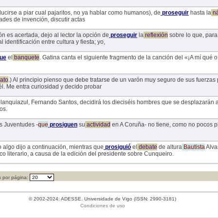
educirse a piar cual pajaritos, no ya hablar como humanos), de
proseguir
hasta la
n
ades de invención, discutir actas
ón es acertada, dejo al lector la opción de
proseguir
la
reflexión
sobre lo que, para 
l identificación entre cultura y fiesta; yo,
ue
el
banquete
. Gatina canta el siguiente fragmento de la canción del «¡A mí qué o 
ato
.) Al principio pienso que debe tratarse de un varón muy seguro de sus fuerzas
él. Me entra curiosidad y decido probar
 blanquiazul, Fernando Santos, decidirá los dieciséis hombres que se desplazarán a
os.
s Juventudes -
que
prosiguen
su
actividad
en A Coruña- no tiene, como no pocos p
algo dijo a continuación, mientras que
prosiguió
el
debate
de altura
Bautista
Alva
co literario, a causa de la edición del presidente sobre Cunqueiro.
 por página:
© 2002-2024: ADESSE. Universidade de Vigo (ISSN: 2990-3181)
Condiciones de uso