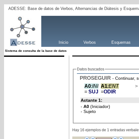
ADESSE: Base de datos de Verbos, Alternancias de Diátesis y Esquema
Inicio
Verbos
Esquemas
Sistema de consulta de la base de datos
Datos buscados
PROSEGUIR
- Continuar, 
A0
:INI
A1
:ENT
>
=
SUJ
=
ODIR
Actante 1:
-
A0
(Iniciador)
- Sujeto
Hay 16 ejemplos de 1 entradas verbale