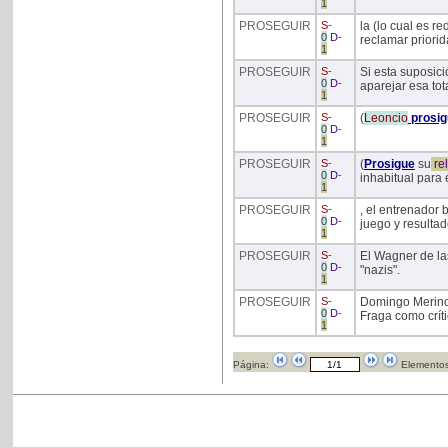
1
PROSEGUIR
S
-
la (lo cual es r
0
D
-
reclamar priorid
1
PROSEGUIR
S
-
Si esta suposici
0
D
-
aparejar esa tota
1
PROSEGUIR
S
-
(
Leoncio
prosig
0
D
-
1
PROSEGUIR
S
-
(
Prosigue
su
rel
0
D
-
inhabitual para 
1
PROSEGUIR
S
-
, el entrenador
0
D
-
juego y resultad
1
PROSEGUIR
S
-
El Wagner de la
0
D
-
"nazis".
1
PROSEGUIR
S
-
Domingo Merino 
0
D
-
Fraga como críti
1
Página:
Elementos