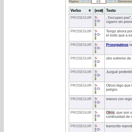
Página:
Elementos
Verbo
(ess)
Texto
PROSEGUIR
S
-
, t'occupes pas"
0
D
-
cigarro sin pre
1
PROSEGUIR
S
-
Tengo ahora por
0
D
-
el éxito que a 
1
PROSEGUIR
S
-
Proseguimos
l
0
D
-
1
PROSEGUIR
S
-
otro extremo de
0
D
-
1
PROSEGUIR
S
-
Juzgué preferib
0
D
-
1
PROSEGUIR
S
-
Otrosí digo que
0
D
-
peligro.
1
PROSEGUIR
S
-
manos con regoci
0
D
-
1
PROSEGUIR
S
-
Otros
, que son 
0
D
-
continuidad de 
1
PROSEGUIR
S
-
transcrito repr
0
D
-