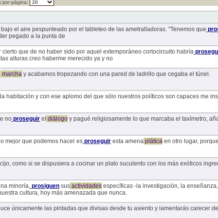
 por página:
, bajo el aire pespunteado por el tableteo de las ametralladoras. "Tenemos que
pro
nder pegado a la punta de
 cierto que de no haber sido por aquel extemporáneo cortocircuito habría
prosegu
estas alturas creo haberme merecido ya y no
a
marcha
y acabamos tropezando con una pared de ladrillo que cegaba el túnel.
 la habitación y con ese aplomo del que sólo nuestros políticos son capaces me in
le no
proseguir
el
diálogo
y pagué religiosamente lo que marcaba el taxímetro, añ
 lo mejor que podemos hacer es
proseguir
esta amena
plática
en otro lugar, porqu
jo, como si se dispusiera a cocinar un plato suculento con los más exóticos ingre
una minoría,
prosiguen
sus
actividades
específicas -la investigación, la enseñanza, la
nuestra cultura, hoy más amenazada que nunca.
oduce únicamente las pintadas que divisas desde tu asiento y lamentarás carecer d