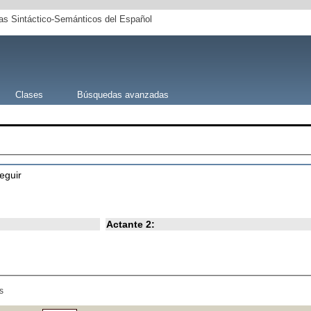
s Sintáctico-Semánticos del Español
Clases
Búsquedas avanzadas
seguir
Actante 2:
s