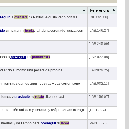
Referencia
seguir
la
ofensiva
." A Patitas le gusta verlo con su
[
DIE:095.08
]
ido
sin parar mi
huida
, la habría coronado, quizá, con
[
LAB:146.27
]
[
LAB:245.09
]
staba a
proseguir
mi
parlamento
.
[
LAB:022.08
]
adiendo al monto una peseta de propina.
[
LAB:029.25
]
e mientras sigamos aquí nuestras vidas corren serio
[
LAB:082.11
]
dientes y
prosiguió
su
relato
diciendo así:
[
LAB:156.07
]
 creación artística y literaria- y así preservan la frágil
[
TIE:128.41
]
e medios y de tiempo para
proseguir
tu
labor
.
[
PAI:188.26
]