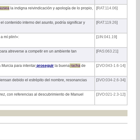
áusea
la indigna reivindicación y apología de lo propio,
[
RAT:114.06
]
el contenido interno del asunto, podría significar y
[
RAT:119.26
]
a mí plin!»:
[
1IN:041.19
]
 para atreverse a competir en un ambiente tan
[
PAS:063.21
]
 Murcia para intentar
proseguir
la buena
racha
de
[
2VO:043-1.6-14
]
iensan debido el estrépito del nombre, resonancias
[
3VO:034-2.6-34
]
rez, con referencias al descubrimiento de Manuel
[
3VO:021-2.3-12
]