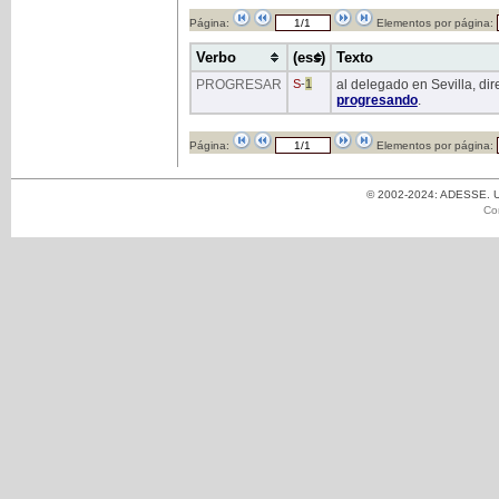
Página:
Elementos por página:
Verbo
(ess)
Texto
PROGRESAR
S
-
1
al delegado en Sevilla, d
progresando
.
Página:
Elementos por página:
© 2002-2024: ADESSE. Un
Co