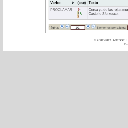
Verbo
(ess)
Texto
PROCLAMAR
-I
S
-
Cerca ya de las rojas mura
1
Q
-
Castello Sforzesco.
2
Página:
Elementos por página:
© 2002-2024: ADESSE. Un
Co