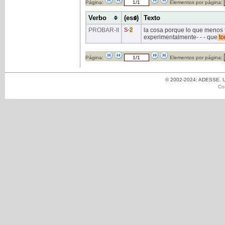
Página:
Elementos por página:
Verbo
(ess)
Texto
PROBAR
-II
S
-
2
la cosa porque lo que menos t
experimentalmente- - - que
to
Página:
Elementos por página:
© 2002-2024: ADESSE. Un
Co