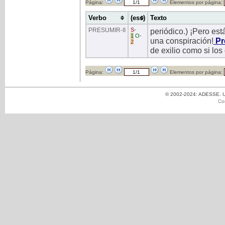
Página:
Elementos por página:
Verbo
(ess)
Texto
PRESUMIR
-II
S
-
periódico.) ¡Pero est
1
O
-
una conspiración!
Pr
2
de exilio como si lo
Página:
Elementos por página:
© 2002-2024: ADESSE. Un
Co