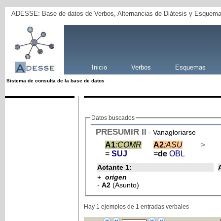
ADESSE: Base de datos de Verbos, Alternancias de Diátesis y Esquema
Inicio
Verbos
Esquemas
Sistema de consulta de la base de datos
Datos buscados
PRESUMIR
II
- Vanagloriarse
A1
:COMR
A2
:ASU
>
=
SUJ
=
de
OBL
Actante 1:
+
origen
-
A2
(Asunto)
Hay 1 ejemplos de 1 entradas verbales