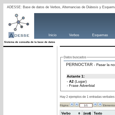
ADESSE: Base de datos de Verbos, Alternancias de Diátesis y Esquema
Inicio
Verbos
Esquemas
Sistema de consulta de la base de datos
Datos buscados
PERNOCTAR
- Pasar la n
Actante 1:
-
A2
(Lugar)
- Frase Adverbial
Hay 2 ejemplos de 1 entradas verbales
Página:
Elementos
Verbo
(ess)
Texto