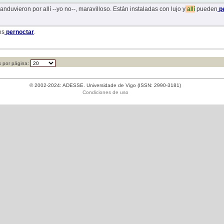
nduvieron por allí --yo no--, maravilloso. Están instaladas con lujo y
allí
pueden
pe
os
pernoctar
.
 por página:
© 2002-2024: ADESSE. Universidade de Vigo (ISSN: 2990-3181)
Condiciones de uso