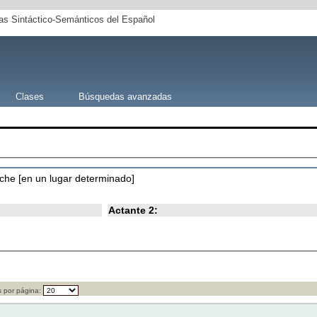
s Sintáctico-Semánticos del Español
Clases
Búsquedas avanzadas
oche [en un lugar determinado]
Actante 2:
 por página: