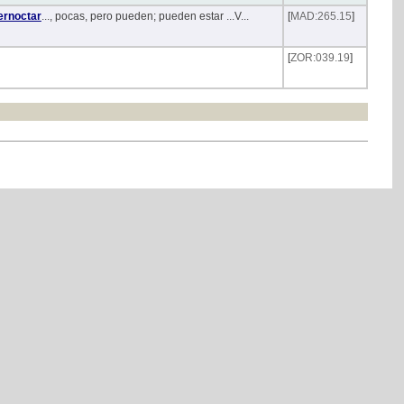
rnoctar
..., pocas, pero pueden; pueden estar ...V...
[
MAD:265.15
]
[
ZOR:039.19
]