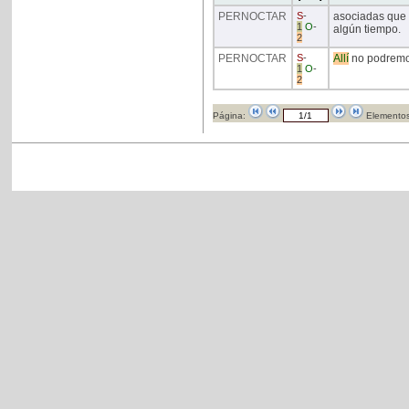
PERNOCTAR
S
-
asociadas que a
1
O
-
algún tiempo.
2
PERNOCTAR
S
-
Allí
no podrem
1
O
-
2
Página:
Elementos