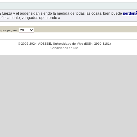
la fuerza y el poder sigan siendo la medida de todas las cosas, bien puede
perdoná
mbólicamente, vengados oponiendo a
 por página:
© 2002-2024: ADESSE. Universidade de Vigo (ISSN: 2990-3181)
Condiciones de uso