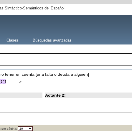
s Sintáctico-Semánticos del Español
Clases
Búsquedas avanzadas
 no tener en cuenta [una falta o deuda a alguien]
DO
>
D
Actante 2:
 por página: