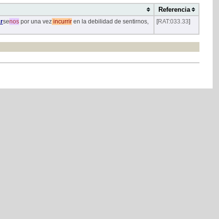
Referencia
r
se
nos
por una vez
incurrir
en la debilidad de sentirnos,
[
RAT:033.33
]