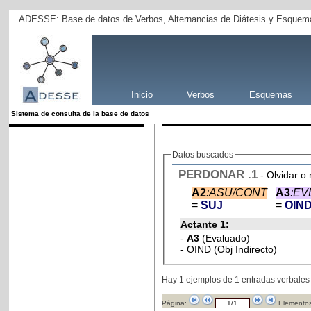
ADESSE: Base de datos de Verbos, Alternancias de Diátesis y Esquema
Inicio
Verbos
Esquemas
Sistema de consulta de la base de datos
Datos buscados
PERDONAR
.1
- Olvidar o
A2
:ASU/CONT
A3
:EV
=
SUJ
=
OIN
Actante 1:
-
A3
(Evaluado)
- OIND (Obj Indirecto)
Hay 1 ejemplos de 1 entradas verbales
Página:
Elementos