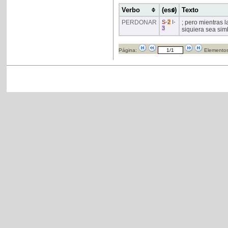
Verbo
(ess)
Texto
PERDONAR
S
-
2
I
-
; pero mientras 
3
siquiera sea si
Página:
Elementos