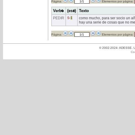
Página:
Elementos por página:
Verbo
(ess)
Texto
PEDIR
S
-
1
como mucho, para ser socio un a
hay una serie de cosas que no me i
Página:
Elementos por página:
© 2002-2024: ADESSE. Un
Co