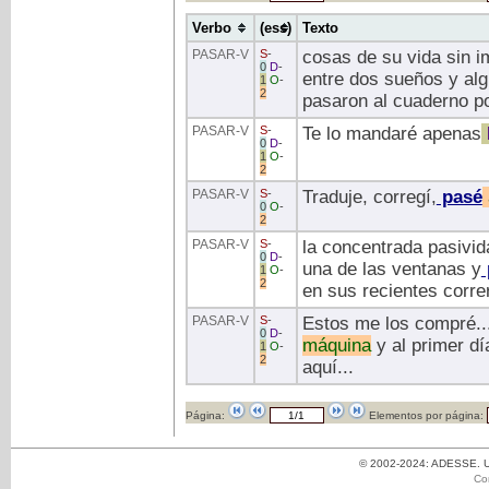
Verbo
(ess)
Texto
PASAR
-V
S
-
cosas de su vida sin 
0
D
-
entre dos sueños y al
1
O
-
2
pasaron al cuaderno p
PASAR
-V
S
-
Te lo mandaré apenas
0
D
-
1
O
-
2
PASAR
-V
S
-
Traduje, corregí,
pasé
0
O
-
2
PASAR
-V
S
-
la concentrada pasivid
0
D
-
una de las ventanas y
1
O
-
2
en sus recientes correr
PASAR
-V
S
-
Estos me los compré... 
0
D
-
máquina
y al primer dí
1
O
-
2
aquí...
Página:
Elementos por página:
© 2002-2024: ADESSE. Un
Co