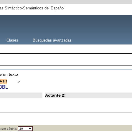
s Sintáctico-Semánticos del Español
Clases
Búsquedas avanzadas
e un texto
:EFI
>
OBL
Actante 2:
 por página: