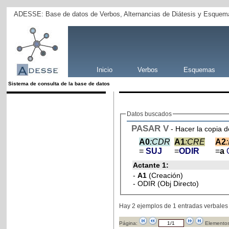
ADESSE: Base de datos de Verbos, Alternancias de Diátesis y Esquema
Inicio
Verbos
Esquemas
Sistema de consulta de la base de datos
Datos buscados
PASAR
V
- Hacer la copia d
A0
:CDR
A1
:CRE
A2
=
SUJ
=
ODIR
=
a
Actante 1:
-
A1
(Creación)
- ODIR (Obj Directo)
Hay 2 ejemplos de 1 entradas verbales
Página:
Elementos