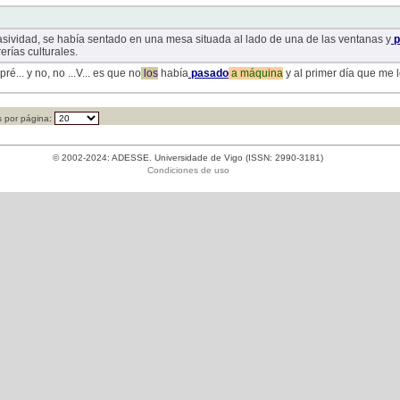
asividad, se había sentado en una mesa situada al lado de una de las ventanas y
p
erías culturales.
é... y no, no ...V... es que no
los
había
pasado
a
máquina
y al primer día que me l
 por página:
© 2002-2024: ADESSE. Universidade de Vigo (ISSN: 2990-3181)
Condiciones de uso