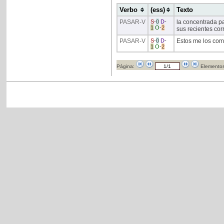
Verbo
(ess)
Texto
PASAR
-V
S
-
0
D
-
la concentrada p
1
O
-
2
sus recientes corr
PASAR
-V
S
-
0
D
-
Estos me los compr
1
O
-
2
Página:
Elementos