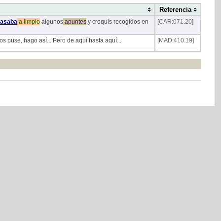
Referencia
asaba
a
limpio
algunos
apuntes
y croquis recogidos en
[
CAR:071.20
]
os puse, hago así... Pero de aquí hasta aquí...
[
MAD:410.19
]