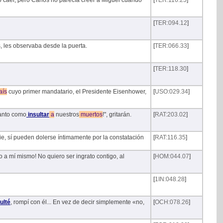
o caer, pero Carlos no parecía creer a Miguel cuando
[
TER:116.25
]
[
TER:094.12
]
, les observaba desde la puerta.
[
TER:066.33
]
[
TER:118.30
]
aís
cuyo primer mandatario, el Presidente Eisenhower,
[
USO:029.34
]
tanto como
insultar
a
nuestros
muertos
!", gritarán.
[
RAT:203.02
]
ie, sí pueden dolerse íntimamente por la constatación
[
RAT:116.35
]
o a mí mismo! No quiero ser ingrato contigo, al
[
HOM:044.07
]
[
1IN:048.28
]
ulté
, rompí con él... En vez de decir simplemente «no,
[
OCH:078.26
]