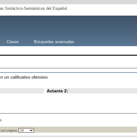
s Sintáctico-Semánticos del Español
Clases
Búsquedas avanzadas
en un calificativo ofensivo
Actante 2:
s
 por página: