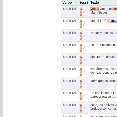
Verbo
(ess)
Texto
INSULTAR
S
-
Voces
violentas
m
1
D
-
Mari-Nieves.
2
INSULTAR
S
-
Mamá lloró,
te
insu
1
D
-
2
INSULTAR
S
-
Nasar, y oyó los pu
1
D
-
2
INSULTAR
S
-
en urdirlas descoll
1
D
-
2
INSULTAR
S
-
ojos fuera, un sátir
1
D
-
2
INSULTAR
S
-
cantábamos una str
1
D
-
de risa, recuerdo 
2
INSULTAR
S
-
Tuve que callarlos
1
D
-
2
INSULTAR
S
-
En ese instante l
1
D
-
parecer era su par
2
INSULTAR
S
-
ellos, los nativos,
1
D
-
protegerse, vamos
2
S
-