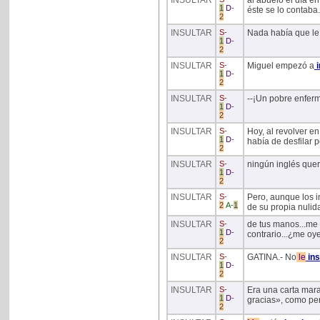
INSULTAR
al abuelo el día e
1
D
-
éste se lo contaba.
2
INSULTAR
S
-
Nada había que le 
1
D
-
2
INSULTAR
S
-
Miguel empezó a
i
1
D
-
2
INSULTAR
S
-
--¡Un pobre enfer
1
D
-
2
INSULTAR
S
-
Hoy, al revolver en
1
D
-
había de desfilar 
2
INSULTAR
S
-
ningún inglés quer
1
D
-
2
INSULTAR
S
-
Pero, aunque los i
2
A
-
1
de su propia nulid
INSULTAR
S
-
de tus manos...me 
1
D
-
contrario...¿me oy
2
INSULTAR
S
-
GATINA.- No
le
ins
1
D
-
2
INSULTAR
S
-
Era una carta mara
1
D
-
gracias», como pe
2