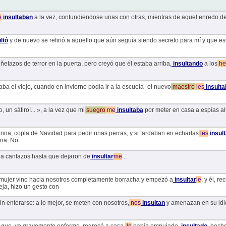
e
insultaban
a la vez, confundiendose unas con otras, mientras de aquel enredo de
ltó
y de nuevo se refirió a aquello que aún seguía siendo secreto para mí y que es
ñetazos de terror en la puerta, pero creyó que él estaba arriba,
insultando
a los
he
aba el viejo, cuando en invierno podía ir a la escuela- el nuevo
maestro
les
insulta
o, un sátiro!... », a la vez que mi
suegro
me
insultaba
por meter en casa a espías a
ina, copla de Navidad para pedir unas perras, y si tardaban en echarlas
les
insul
una: No
 a cantazos hasta que dejaron de
insultar
me
...
a mujer vino hacia nosotros completamente borracha y empezó a
insultar
le
, y él, r
eja, hizo un gesto con
 sin enterarse: a lo mejor, se meten con nosotros,
nos
insultan
y amenazan en su idiom