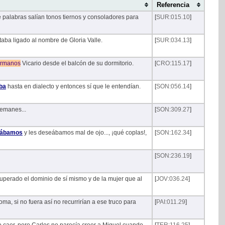
Referencia
 palabras salían tonos tiernos y consoladores para
[
SUR:015.10
]
taba ligado al nombre de Gloria Valle.
[
SUR:034.13
]
rmanos
Vicario desde el balcón de su dormitorio.
[
CRO:115.17
]
ba
hasta en dialecto y entonces sí que le entendían.
[
SON:056.14
]
lemanes...
[
SON:309.27
]
tábamos
y les deseábamos mal de ojo..., ¡qué coplas!,
[
SON:162.34
]
[
SON:236.19
]
ecuperado el dominio de sí mismo y de la mujer que al
[
JOV:036.24
]
a, si no fuera así no recurrirían a ese truco para
[
PAI:011.29
]