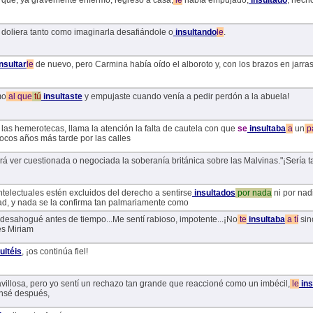
n que, ya gravemente enfermo, regresó a casa,
le
había empujado,
insultado
, hech
doliera tanto como imaginarla desafiándole o
insultando
le
.
nsultar
le
de nuevo, pero Carmina había oído el alboroto y, con los brazos en jarras
mo
al
que
tú
insultaste
y empujaste cuando venía a pedir perdón a la abuela!
 las hemerotecas, llama la atención la falta de cautela con que
se
insultaba
a
un
p
pocos años más tarde por las calles
rá ver cuestionada o negociada la soberanía británica sobre las Malvinas."¡Sería 
ntelectuales estén excluidos del derecho a sentirse
insultados
por
nada
ni por nad
ad, y nada se la confirma tan palmariamente como
desahogué antes de tiempo...Me sentí rabioso, impotente...¡No
te
insultaba
a
tí
sin
es Miriam
ultéis
, ¡os continúa fiel!
villosa, pero yo sentí un rechazo tan grande que reaccioné como un imbécil,
le
ins
nsé después,