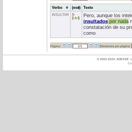
Verbo
(ess)
Texto
INSULTAR
S
-
Pero, aunque los intel
2
A
-
1
insultados
por
nada
n
constatación de su pr
como
Página:
Elementos por página:
© 2002-2024: ADESSE. Un
Co