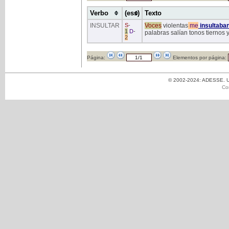
Verbo
(ess)
Texto
INSULTAR
S
-
Voces
violentas
me
insultaba
1
D
-
palabras salían tonos tiernos
2
Página:
Elementos por página:
© 2002-2024: ADESSE. Un
Co