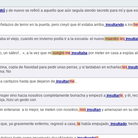
ltó
y de nuevo se refirió a aquello que aún seguía siendo secreto para mí y que es
ñetazos de terror en la puerta, pero creyó que él estaba arriba,
insultando
a los
he
aba el viejo, cuando en invierno podía ir a la escuela- el nuevo
maestro
les
insulta
o, un sátiro!... », a la vez que mi
suegro
me
insultaba
por meter en casa a espías a
ina, copla de Navidad para pedir unas perras, y si tardaban en echarlas
les
insul
una: No
 a cantazos hasta que dejaron de
insultar
me
...
a mujer vino hacia nosotros completamente borracha y empezó a
insultar
le
, y él, r
eja, hizo un gesto con
 sin enterarse: a lo mejor, se meten con nosotros,
nos
insultan
y amenazan en su idiom
n que, ya gravemente enfermo, regresó a casa,
le
había empujado,
insultado
, hech