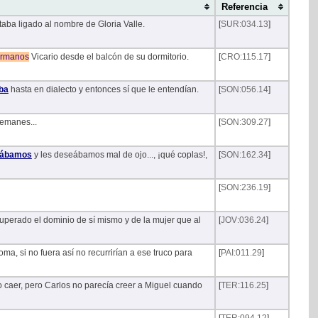
Referencia
taba ligado al nombre de Gloria Valle.
[
SUR:034.13
]
rmanos
Vicario desde el balcón de su dormitorio.
[
CRO:115.17
]
ba
hasta en dialecto y entonces sí que le entendían.
[
SON:056.14
]
lemanes...
[
SON:309.27
]
tábamos
y les deseábamos mal de ojo..., ¡qué coplas!,
[
SON:162.34
]
[
SON:236.19
]
ecuperado el dominio de sí mismo y de la mujer que al
[
JOV:036.24
]
a, si no fuera así no recurrirían a ese truco para
[
PAI:011.29
]
o caer, pero Carlos no parecía creer a Miguel cuando
[
TER:116.25
]