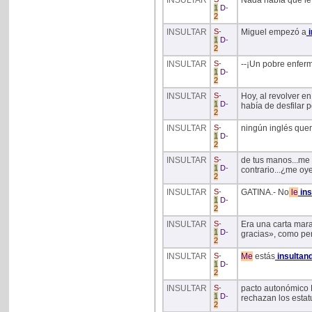
INSULTAR
Nada había que le 
1
D
-
2
INSULTAR
S
-
Miguel empezó a
i
1
D
-
2
INSULTAR
S
-
--¡Un pobre enfer
1
D
-
2
INSULTAR
S
-
Hoy, al revolver en
1
D
-
había de desfilar 
2
INSULTAR
S
-
ningún inglés quer
1
D
-
2
INSULTAR
S
-
de tus manos...me 
1
D
-
contrario...¿me oy
2
INSULTAR
S
-
GATINA.- No
le
ins
1
D
-
2
INSULTAR
S
-
Era una carta mara
1
D
-
gracias», como pe
2
INSULTAR
S
-
Me
estás
insultan
1
D
-
2
INSULTAR
S
-
pacto autonómico P
1
D
-
rechazan los estat
2