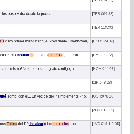
[
TER:094.12
]
, les observaba desde la puerta.
[
TER:066.33
]
[
TER:118.30
]
aís
cuyo primer mandatario, el Presidente Eisenhower,
[
USO:029.34
]
tanto como
insultar
a
nuestros
muertos
!", gritarán.
[
RAT:203.02
]
o a mí mismo! No quiero ser ingrato contigo, al
[
HOM:044.07
]
[
1IN:048.28
]
ulté
, rompí con él... En vez de decir simplemente «no,
[
OCH:078.26
]
[
ZOR:012.28
]
anas
Ediles
del PP
insultan
a
los
diputados
que
[
1VO:015-1.0-05
]