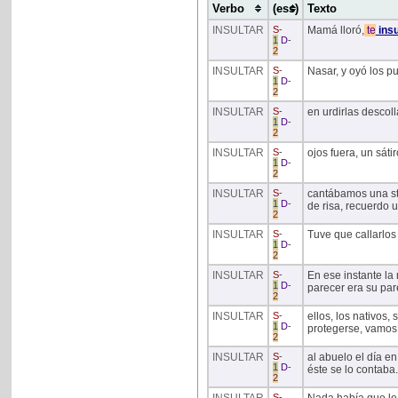
Verbo
(ess)
Texto
INSULTAR
S
-
Mamá lloró,
te
insu
1
D
-
2
INSULTAR
S
-
Nasar, y oyó los pu
1
D
-
2
INSULTAR
S
-
en urdirlas descoll
1
D
-
2
INSULTAR
S
-
ojos fuera, un sátir
1
D
-
2
INSULTAR
S
-
cantábamos una str
1
D
-
de risa, recuerdo 
2
INSULTAR
S
-
Tuve que callarlos
1
D
-
2
INSULTAR
S
-
En ese instante l
1
D
-
parecer era su par
2
INSULTAR
S
-
ellos, los nativos,
1
D
-
protegerse, vamos
2
INSULTAR
S
-
al abuelo el día e
1
D
-
éste se lo contaba.
2
S
-