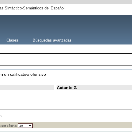
s Sintáctico-Semánticos del Español
Clases
Búsquedas avanzadas
en un calificativo ofensivo
Actante 2:
s
 por página: