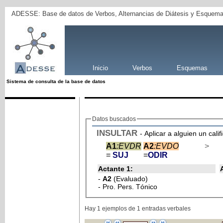
ADESSE: Base de datos de Verbos, Alternancias de Diátesis y Esquema
Inicio
Verbos
Esquemas
Sistema de consulta de la base de datos
Datos buscados
INSULTAR
- Aplicar a alguien un calif
A1
:EVDR
A2
:EVDO
>
=
SUJ
=
ODIR
Actante 1:
-
A2
(Evaluado)
- Pro. Pers. Tónico
Hay 1 ejemplos de 1 entradas verbales