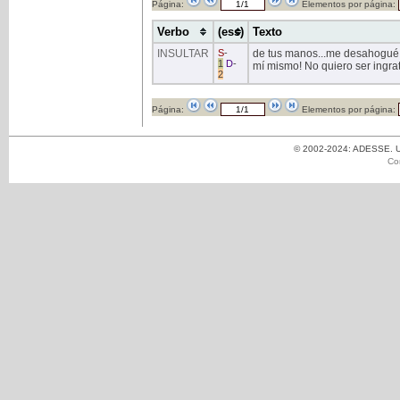
Página:
Elementos por página:
Verbo
(ess)
Texto
INSULTAR
S
-
de tus manos...me desahogué a
1
D
-
mí mismo! No quiero ser ingrat
2
Página:
Elementos por página:
© 2002-2024: ADESSE. Un
Co