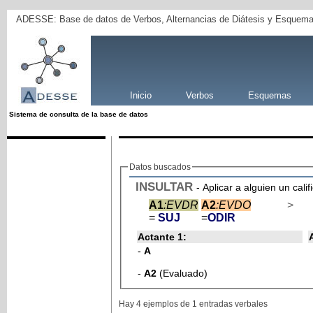
ADESSE: Base de datos de Verbos, Alternancias de Diátesis y Esquema
Inicio
Verbos
Esquemas
Sistema de consulta de la base de datos
Datos buscados
INSULTAR
- Aplicar a alguien un calif
A1
:EVDR
A2
:EVDO
>
=
SUJ
=
ODIR
Actante 1:
-
A
-
A2
(Evaluado)
Hay 4 ejemplos de 1 entradas verbales