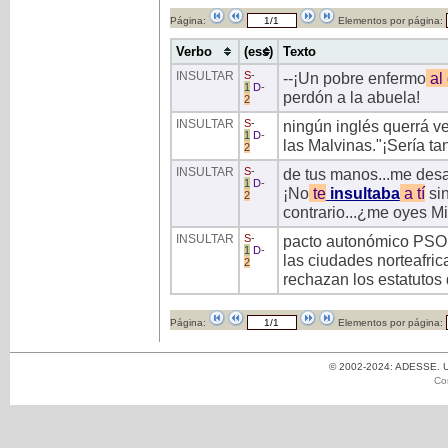
Página:
Elementos por página:
Verbo
(ess)
Texto
INSULTAR
S
-
--¡Un pobre enfermo
al
1
D
-
perdón a la abuela!
2
INSULTAR
S
-
ningún inglés querrá v
1
D
-
las Malvinas."¡Sería t
2
INSULTAR
S
-
de tus manos...me desa
1
D
-
¡No
te
insultaba
a
tí
sin
2
contrario...¿me oyes M
INSULTAR
S
-
pacto autonómico PSOE 
1
D
-
las ciudades norteafri
2
rechazan los estatutos 
Página:
Elementos por página:
© 2002-2024: ADESSE. Un
Co