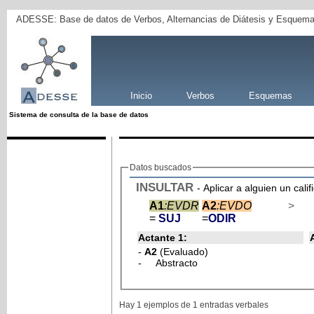
ADESSE: Base de datos de Verbos, Alternancias de Diátesis y Esquema
Inicio
Verbos
Esquemas
Sistema de consulta de la base de datos
Datos buscados
INSULTAR
- Aplicar a alguien un calif
A1
:EVDR
A2
:EVDO
>
=
SUJ
=
ODIR
Actante 1:
-
A2
(Evaluado)
- Abstracto
Hay 1 ejemplos de 1 entradas verbales