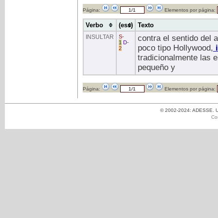
Página:
Elementos por página:
Verbo
(ess)
Texto
INSULTAR
S
-
contra el sentido del 
1
D
-
poco tipo Hollywood,
i
2
tradicionalmente las 
pequeño y
Página:
Elementos por página:
© 2002-2024: ADESSE. Un
Co